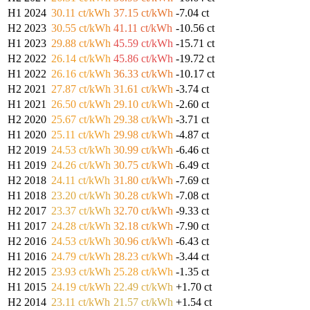
H1 2024
30.11 ct/kWh
37.15 ct/kWh
-7.04 ct
H2 2023
30.55 ct/kWh
41.11 ct/kWh
-10.56 ct
H1 2023
29.88 ct/kWh
45.59 ct/kWh
-15.71 ct
H2 2022
26.14 ct/kWh
45.86 ct/kWh
-19.72 ct
H1 2022
26.16 ct/kWh
36.33 ct/kWh
-10.17 ct
H2 2021
27.87 ct/kWh
31.61 ct/kWh
-3.74 ct
H1 2021
26.50 ct/kWh
29.10 ct/kWh
-2.60 ct
H2 2020
25.67 ct/kWh
29.38 ct/kWh
-3.71 ct
H1 2020
25.11 ct/kWh
29.98 ct/kWh
-4.87 ct
H2 2019
24.53 ct/kWh
30.99 ct/kWh
-6.46 ct
H1 2019
24.26 ct/kWh
30.75 ct/kWh
-6.49 ct
H2 2018
24.11 ct/kWh
31.80 ct/kWh
-7.69 ct
H1 2018
23.20 ct/kWh
30.28 ct/kWh
-7.08 ct
H2 2017
23.37 ct/kWh
32.70 ct/kWh
-9.33 ct
H1 2017
24.28 ct/kWh
32.18 ct/kWh
-7.90 ct
H2 2016
24.53 ct/kWh
30.96 ct/kWh
-6.43 ct
H1 2016
24.79 ct/kWh
28.23 ct/kWh
-3.44 ct
H2 2015
23.93 ct/kWh
25.28 ct/kWh
-1.35 ct
H1 2015
24.19 ct/kWh
22.49 ct/kWh
+1.70 ct
H2 2014
23.11 ct/kWh
21.57 ct/kWh
+1.54 ct