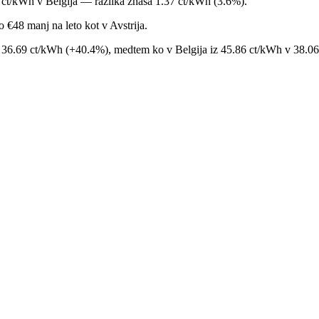
06 ct/kWh v Belgija — razlika znaša 1.37 ct/kWh (3.6%).
 €48 manj na leto kot v Avstrija.
 v 36.69 ct/kWh (+40.4%), medtem ko v Belgija iz 45.86 ct/kWh v 38.06