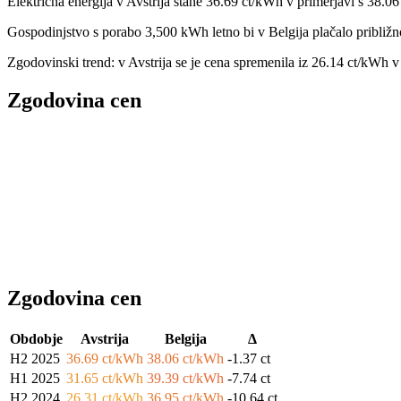
Električna energija v Avstrija stane 36.69 ct/kWh v primerjavi s 38.
Gospodinjstvo s porabo 3,500 kWh letno bi v Belgija plačalo približno
Zgodovinski trend: v Avstrija se je cena spremenila iz 26.14 ct/kWh
Zgodovina cen
Zgodovina cen
Obdobje
Avstrija
Belgija
Δ
H2 2025
36.69 ct/kWh
38.06 ct/kWh
-1.37 ct
H1 2025
31.65 ct/kWh
39.39 ct/kWh
-7.74 ct
H2 2024
26.31 ct/kWh
36.95 ct/kWh
-10.64 ct