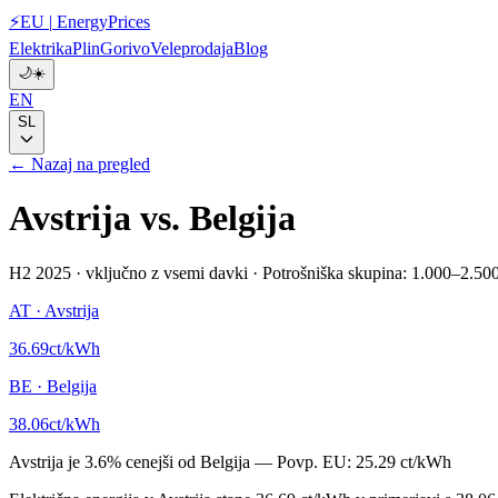
⚡
EU
|
EnergyPrices
Elektrika
Plin
Gorivo
Veleprodaja
Blog
🌙
☀️
EN
SL
← Nazaj na pregled
Avstrija
vs.
Belgija
H2 2025
·
vključno z vsemi davki
·
Potrošniška skupina: 1.000–2.50
AT
·
Avstrija
36.69
ct/kWh
BE
·
Belgija
38.06
ct/kWh
Avstrija
je
3.6
%
cenejši od
Belgija
—
Povp. EU:
25.29 ct/kWh