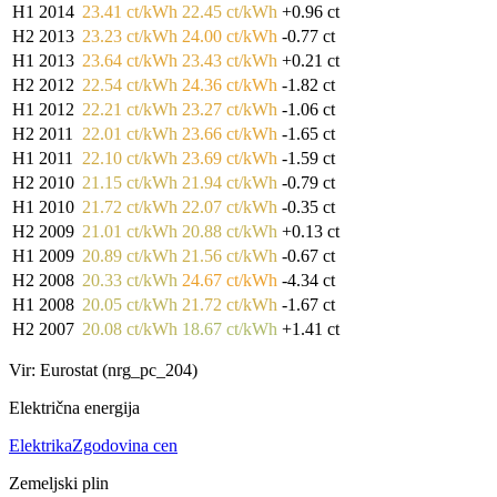
H1 2014
23.41 ct/kWh
22.45 ct/kWh
+0.96 ct
H2 2013
23.23 ct/kWh
24.00 ct/kWh
-0.77 ct
H1 2013
23.64 ct/kWh
23.43 ct/kWh
+0.21 ct
H2 2012
22.54 ct/kWh
24.36 ct/kWh
-1.82 ct
H1 2012
22.21 ct/kWh
23.27 ct/kWh
-1.06 ct
H2 2011
22.01 ct/kWh
23.66 ct/kWh
-1.65 ct
H1 2011
22.10 ct/kWh
23.69 ct/kWh
-1.59 ct
H2 2010
21.15 ct/kWh
21.94 ct/kWh
-0.79 ct
H1 2010
21.72 ct/kWh
22.07 ct/kWh
-0.35 ct
H2 2009
21.01 ct/kWh
20.88 ct/kWh
+0.13 ct
H1 2009
20.89 ct/kWh
21.56 ct/kWh
-0.67 ct
H2 2008
20.33 ct/kWh
24.67 ct/kWh
-4.34 ct
H1 2008
20.05 ct/kWh
21.72 ct/kWh
-1.67 ct
H2 2007
20.08 ct/kWh
18.67 ct/kWh
+1.41 ct
Vir: Eurostat (nrg_pc_204)
Električna energija
Elektrika
Zgodovina cen
Zemeljski plin