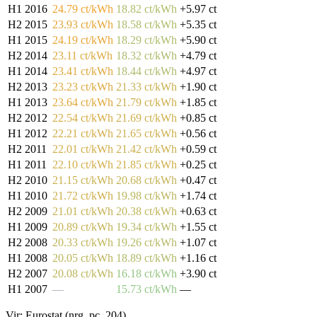
H1 2016
24.79 ct/kWh
18.82 ct/kWh
+5.97 ct
H2 2015
23.93 ct/kWh
18.58 ct/kWh
+5.35 ct
H1 2015
24.19 ct/kWh
18.29 ct/kWh
+5.90 ct
H2 2014
23.11 ct/kWh
18.32 ct/kWh
+4.79 ct
H1 2014
23.41 ct/kWh
18.44 ct/kWh
+4.97 ct
H2 2013
23.23 ct/kWh
21.33 ct/kWh
+1.90 ct
H1 2013
23.64 ct/kWh
21.79 ct/kWh
+1.85 ct
H2 2012
22.54 ct/kWh
21.69 ct/kWh
+0.85 ct
H1 2012
22.21 ct/kWh
21.65 ct/kWh
+0.56 ct
H2 2011
22.01 ct/kWh
21.42 ct/kWh
+0.59 ct
H1 2011
22.10 ct/kWh
21.85 ct/kWh
+0.25 ct
H2 2010
21.15 ct/kWh
20.68 ct/kWh
+0.47 ct
H1 2010
21.72 ct/kWh
19.98 ct/kWh
+1.74 ct
H2 2009
21.01 ct/kWh
20.38 ct/kWh
+0.63 ct
H1 2009
20.89 ct/kWh
19.34 ct/kWh
+1.55 ct
H2 2008
20.33 ct/kWh
19.26 ct/kWh
+1.07 ct
H1 2008
20.05 ct/kWh
18.89 ct/kWh
+1.16 ct
H2 2007
20.08 ct/kWh
16.18 ct/kWh
+3.90 ct
H1 2007
—
15.73 ct/kWh
—
Vir: Eurostat (nrg_pc_204)