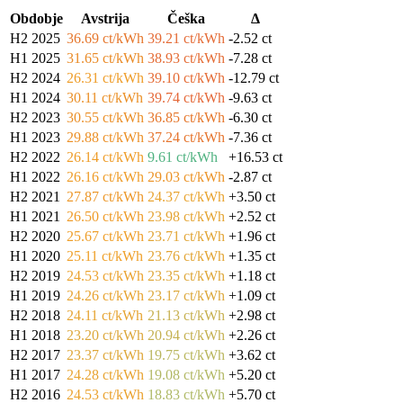
Obdobje
Avstrija
Češka
Δ
H2 2025
36.69 ct/kWh
39.21 ct/kWh
-2.52 ct
H1 2025
31.65 ct/kWh
38.93 ct/kWh
-7.28 ct
H2 2024
26.31 ct/kWh
39.10 ct/kWh
-12.79 ct
H1 2024
30.11 ct/kWh
39.74 ct/kWh
-9.63 ct
H2 2023
30.55 ct/kWh
36.85 ct/kWh
-6.30 ct
H1 2023
29.88 ct/kWh
37.24 ct/kWh
-7.36 ct
H2 2022
26.14 ct/kWh
9.61 ct/kWh
+16.53 ct
H1 2022
26.16 ct/kWh
29.03 ct/kWh
-2.87 ct
H2 2021
27.87 ct/kWh
24.37 ct/kWh
+3.50 ct
H1 2021
26.50 ct/kWh
23.98 ct/kWh
+2.52 ct
H2 2020
25.67 ct/kWh
23.71 ct/kWh
+1.96 ct
H1 2020
25.11 ct/kWh
23.76 ct/kWh
+1.35 ct
H2 2019
24.53 ct/kWh
23.35 ct/kWh
+1.18 ct
H1 2019
24.26 ct/kWh
23.17 ct/kWh
+1.09 ct
H2 2018
24.11 ct/kWh
21.13 ct/kWh
+2.98 ct
H1 2018
23.20 ct/kWh
20.94 ct/kWh
+2.26 ct
H2 2017
23.37 ct/kWh
19.75 ct/kWh
+3.62 ct
H1 2017
24.28 ct/kWh
19.08 ct/kWh
+5.20 ct
H2 2016
24.53 ct/kWh
18.83 ct/kWh
+5.70 ct