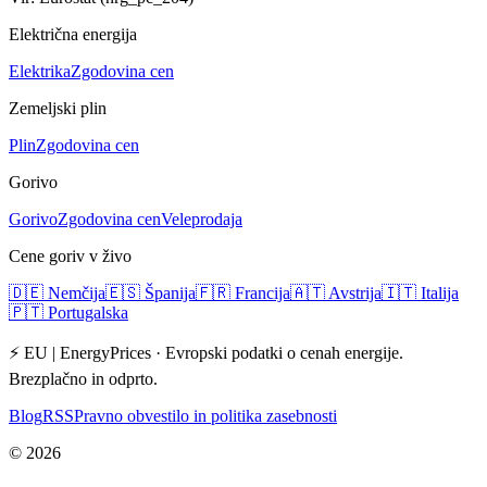
Električna energija
Elektrika
Zgodovina cen
Zemeljski plin
Plin
Zgodovina cen
Gorivo
Gorivo
Zgodovina cen
Veleprodaja
Cene goriv v živo
🇩🇪
Nemčija
🇪🇸
Španija
🇫🇷
Francija
🇦🇹
Avstrija
🇮🇹
Italija
🇵🇹
Portugalska
⚡ EU | EnergyPrices ·
Evropski podatki o cenah energije.
Brezplačno in odprto.
Blog
RSS
Pravno obvestilo in politika zasebnosti
©
2026