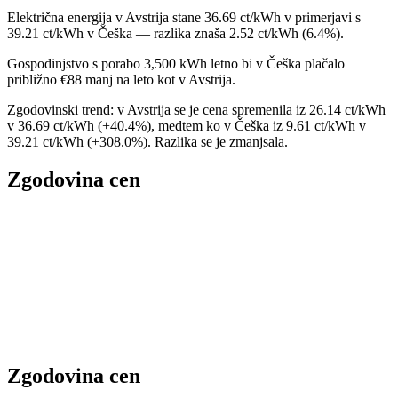
Električna energija v Avstrija stane 36.69 ct/kWh v primerjavi s
39.21 ct/kWh v Češka — razlika znaša 2.52 ct/kWh (6.4%).
Gospodinjstvo s porabo 3,500 kWh letno bi v Češka plačalo
približno €88 manj na leto kot v Avstrija.
Zgodovinski trend: v Avstrija se je cena spremenila iz 26.14 ct/kWh
v 36.69 ct/kWh (+40.4%), medtem ko v Češka iz 9.61 ct/kWh v
39.21 ct/kWh (+308.0%). Razlika se je zmanjsala.
Zgodovina cen
Zgodovina cen