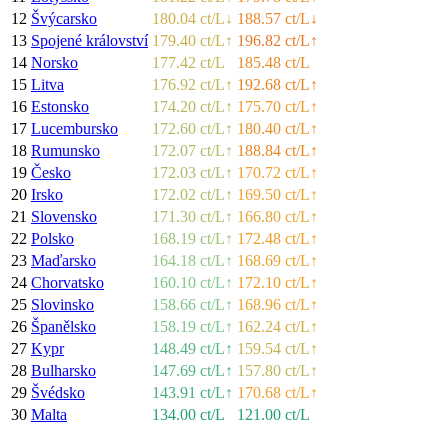
12
Švýcarsko
180.04 ct/L
↓
188.57 ct/L
↓
13
Spojené království
179.40 ct/L
↑
196.82 ct/L
↑
14
Norsko
177.42 ct/L
185.48 ct/L
15
Litva
176.92 ct/L
↑
192.68 ct/L
↑
16
Estonsko
174.20 ct/L
↑
175.70 ct/L
↑
17
Lucembursko
172.60 ct/L
↑
180.40 ct/L
↑
18
Rumunsko
172.07 ct/L
↑
188.84 ct/L
↑
19
Česko
172.03 ct/L
↑
170.72 ct/L
↑
20
Irsko
172.02 ct/L
↑
169.50 ct/L
↑
21
Slovensko
171.30 ct/L
↑
166.80 ct/L
↑
22
Polsko
168.19 ct/L
↑
172.48 ct/L
↑
23
Maďarsko
164.18 ct/L
↑
168.69 ct/L
↑
24
Chorvatsko
160.10 ct/L
↑
172.10 ct/L
↑
25
Slovinsko
158.66 ct/L
↑
168.96 ct/L
↑
26
Španělsko
158.19 ct/L
↑
162.24 ct/L
↑
27
Kypr
148.49 ct/L
↑
159.54 ct/L
↑
28
Bulharsko
147.69 ct/L
↑
157.80 ct/L
↑
29
Švédsko
143.91 ct/L
↑
170.68 ct/L
↑
30
Malta
134.00 ct/L
121.00 ct/L