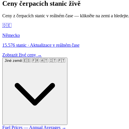
Ceny čerpacích stanic živě
Ceny z čerpacích stanic v reálném čase — klikněte na zemi a hledejte
🇩🇪
Německo
15.576 stanic
·
Aktualizace v reálném čase
Zobrazit živé ceny
→
Jiné země
:
🇪🇸 🇫🇷 🇦🇹 🇮🇹 🇵🇹
Fuel Prices — Annual Averages
→