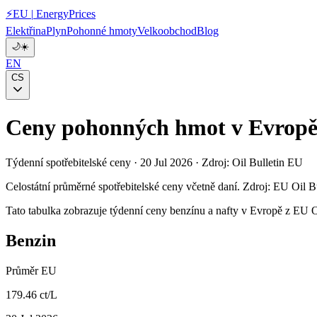
⚡
EU
|
EnergyPrices
Elektřina
Plyn
Pohonné hmoty
Velkoobchod
Blog
🌙
☀️
EN
CS
Ceny pohonných hmot v Evrop
Týdenní spotřebitelské ceny · 20 Jul 2026 · Zdroj: Oil Bulletin EU
Celostátní průměrné spotřebitelské ceny včetně daní. Zdroj: EU Oil B
Tato tabulka zobrazuje týdenní ceny benzínu a nafty v Evropě z EU O
Benzin
Průměr EU
179.46 ct/L