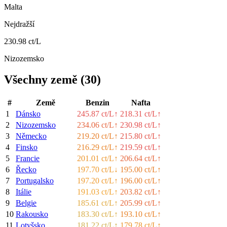
Malta
Nejdražší
230.98 ct/L
Nizozemsko
Všechny země
(
30
)
#
Země
Benzin
Nafta
1
Dánsko
245.87 ct/L
↑
218.31 ct/L
↑
2
Nizozemsko
234.06 ct/L
↑
230.98 ct/L
↑
3
Německo
219.20 ct/L
↑
215.80 ct/L
↑
4
Finsko
216.29 ct/L
↑
219.59 ct/L
↑
5
Francie
201.01 ct/L
↑
206.64 ct/L
↑
6
Řecko
197.70 ct/L
↓
195.00 ct/L
↑
7
Portugalsko
197.20 ct/L
↑
196.00 ct/L
↑
8
Itálie
191.03 ct/L
↑
203.82 ct/L
↑
9
Belgie
185.61 ct/L
↑
205.99 ct/L
↑
10
Rakousko
183.30 ct/L
↑
193.10 ct/L
↑
11
Lotyšsko
181.22 ct/L
↑
179.78 ct/L
↑