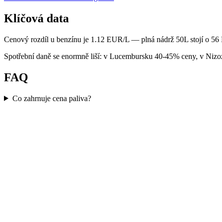
Klíčová data
Cenový rozdíl u benzínu je 1.12 EUR/L — plná nádrž 50L stojí o 56
Spotřební daně se enormně liší: v Lucembursku 40-45% ceny, v Niz
FAQ
Co zahrnuje cena paliva?