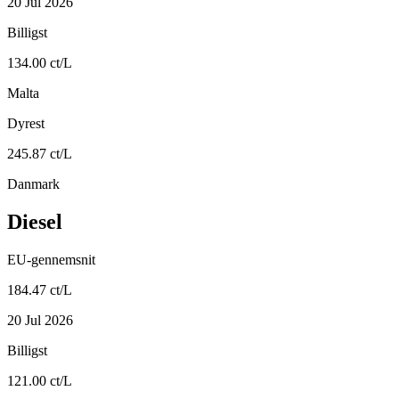
20 Jul 2026
Billigst
134.00 ct/L
Malta
Dyrest
245.87 ct/L
Danmark
Diesel
EU-gennemsnit
184.47 ct/L
20 Jul 2026
Billigst
121.00 ct/L