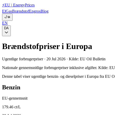
⚡
EU
|
EnergyPrices
El
Gas
Brændstof
Engros
Blog
🌙
☀️
EN
DA
Brændstofpriser i Europa
Ugentlige forbrugerpriser · 20 Jul 2026 · Kilde: EU Oil Bulletin
Nationale gennemsnitlige forbrugerpriser inklusive afgifter. Kilde: 
Denne tabel viser ugentlige benzin- og dieselpriser i Europa fra EU Oil 
Benzin
EU-gennemsnit
179.46 ct/L