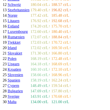
12
Schweiz
180.04 ct/L
↓
188.57 ct/L
↓
13
Storbritannien
179.40 ct/L
↑
196.82 ct/L
↑
14
Norge
177.42 ct/L
185.48 ct/L
15
Litauen
176.92 ct/L
↑
192.68 ct/L
↑
16
Estland
174.20 ct/L
↑
175.70 ct/L
↑
17
Luxembourg
172.60 ct/L
↑
180.40 ct/L
↑
18
Rumænien
172.07 ct/L
↑
188.84 ct/L
↑
19
Tjekkiet
172.03 ct/L
↑
170.72 ct/L
↑
20
Irland
172.02 ct/L
↑
169.50 ct/L
↑
21
Slovakiet
171.30 ct/L
↑
166.80 ct/L
↑
22
Polen
168.19 ct/L
↑
172.48 ct/L
↑
23
Ungarn
164.18 ct/L
↑
168.69 ct/L
↑
24
Kroatien
160.10 ct/L
↑
172.10 ct/L
↑
25
Slovenien
158.66 ct/L
↑
168.96 ct/L
↑
26
Spanien
158.19 ct/L
↑
162.24 ct/L
↑
27
Cypern
148.49 ct/L
↑
159.54 ct/L
↑
28
Bulgarien
147.69 ct/L
↑
157.80 ct/L
↑
29
Sverige
143.91 ct/L
↑
170.68 ct/L
↑
30
Malta
134.00 ct/L
121.00 ct/L