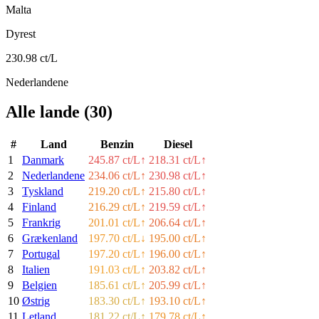
Malta
Dyrest
230.98 ct/L
Nederlandene
Alle lande
(
30
)
#
Land
Benzin
Diesel
1
Danmark
245.87 ct/L
↑
218.31 ct/L
↑
2
Nederlandene
234.06 ct/L
↑
230.98 ct/L
↑
3
Tyskland
219.20 ct/L
↑
215.80 ct/L
↑
4
Finland
216.29 ct/L
↑
219.59 ct/L
↑
5
Frankrig
201.01 ct/L
↑
206.64 ct/L
↑
6
Grækenland
197.70 ct/L
↓
195.00 ct/L
↑
7
Portugal
197.20 ct/L
↑
196.00 ct/L
↑
8
Italien
191.03 ct/L
↑
203.82 ct/L
↑
9
Belgien
185.61 ct/L
↑
205.99 ct/L
↑
10
Østrig
183.30 ct/L
↑
193.10 ct/L
↑
11
Letland
181.22 ct/L
↑
179.78 ct/L
↑