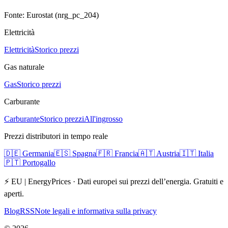
Fonte: Eurostat (nrg_pc_204)
Elettricità
Elettricità
Storico prezzi
Gas naturale
Gas
Storico prezzi
Carburante
Carburante
Storico prezzi
All'ingrosso
Prezzi distributori in tempo reale
🇩🇪
Germania
🇪🇸
Spagna
🇫🇷
Francia
🇦🇹
Austria
🇮🇹
Italia
🇵🇹
Portogallo
⚡ EU | EnergyPrices ·
Dati europei sui prezzi dell’energia. Gratuiti e
aperti.
Blog
RSS
Note legali e informativa sulla privacy