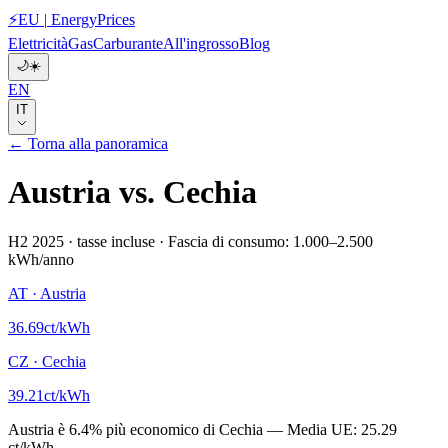
⚡
EU
|
EnergyPrices
Elettricità
Gas
Carburante
All'ingrosso
Blog
🌙
☀️
EN
IT
← Torna alla panoramica
Austria
vs.
Cechia
H2 2025
·
tasse incluse
·
Fascia di consumo: 1.000–2.500
kWh/anno
AT
·
Austria
36.69
ct/kWh
CZ
·
Cechia
39.21
ct/kWh
Austria
è
6.4
%
più economico di
Cechia
—
Media UE:
25.29
ct/kWh