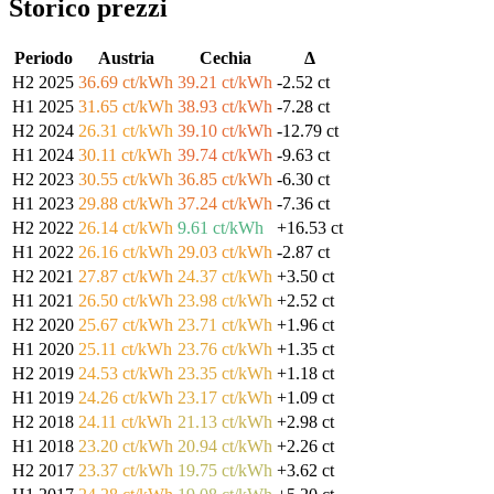
Storico prezzi
Periodo
Austria
Cechia
Δ
H2 2025
36.69 ct/kWh
39.21 ct/kWh
-2.52 ct
H1 2025
31.65 ct/kWh
38.93 ct/kWh
-7.28 ct
H2 2024
26.31 ct/kWh
39.10 ct/kWh
-12.79 ct
H1 2024
30.11 ct/kWh
39.74 ct/kWh
-9.63 ct
H2 2023
30.55 ct/kWh
36.85 ct/kWh
-6.30 ct
H1 2023
29.88 ct/kWh
37.24 ct/kWh
-7.36 ct
H2 2022
26.14 ct/kWh
9.61 ct/kWh
+16.53 ct
H1 2022
26.16 ct/kWh
29.03 ct/kWh
-2.87 ct
H2 2021
27.87 ct/kWh
24.37 ct/kWh
+3.50 ct
H1 2021
26.50 ct/kWh
23.98 ct/kWh
+2.52 ct
H2 2020
25.67 ct/kWh
23.71 ct/kWh
+1.96 ct
H1 2020
25.11 ct/kWh
23.76 ct/kWh
+1.35 ct
H2 2019
24.53 ct/kWh
23.35 ct/kWh
+1.18 ct
H1 2019
24.26 ct/kWh
23.17 ct/kWh
+1.09 ct
H2 2018
24.11 ct/kWh
21.13 ct/kWh
+2.98 ct
H1 2018
23.20 ct/kWh
20.94 ct/kWh
+2.26 ct
H2 2017
23.37 ct/kWh
19.75 ct/kWh
+3.62 ct