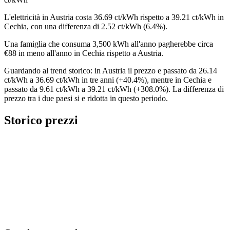
L'elettricità in Austria costa 36.69 ct/kWh rispetto a 39.21 ct/kWh in
Cechia, con una differenza di 2.52 ct/kWh (6.4%).
Una famiglia che consuma 3,500 kWh all'anno pagherebbe circa
€88 in meno all'anno in Cechia rispetto a Austria.
Guardando al trend storico: in Austria il prezzo e passato da 26.14
ct/kWh a 36.69 ct/kWh in tre anni (+40.4%), mentre in Cechia e
passato da 9.61 ct/kWh a 39.21 ct/kWh (+308.0%). La differenza di
prezzo tra i due paesi si e ridotta in questo periodo.
Storico prezzi