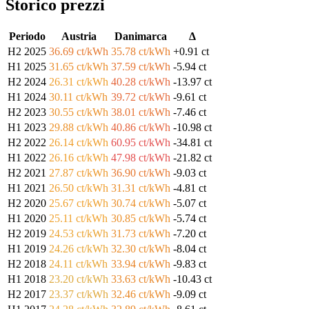
Storico prezzi
Periodo
Austria
Danimarca
Δ
H2 2025
36.69 ct/kWh
35.78 ct/kWh
+0.91 ct
H1 2025
31.65 ct/kWh
37.59 ct/kWh
-5.94 ct
H2 2024
26.31 ct/kWh
40.28 ct/kWh
-13.97 ct
H1 2024
30.11 ct/kWh
39.72 ct/kWh
-9.61 ct
H2 2023
30.55 ct/kWh
38.01 ct/kWh
-7.46 ct
H1 2023
29.88 ct/kWh
40.86 ct/kWh
-10.98 ct
H2 2022
26.14 ct/kWh
60.95 ct/kWh
-34.81 ct
H1 2022
26.16 ct/kWh
47.98 ct/kWh
-21.82 ct
H2 2021
27.87 ct/kWh
36.90 ct/kWh
-9.03 ct
H1 2021
26.50 ct/kWh
31.31 ct/kWh
-4.81 ct
H2 2020
25.67 ct/kWh
30.74 ct/kWh
-5.07 ct
H1 2020
25.11 ct/kWh
30.85 ct/kWh
-5.74 ct
H2 2019
24.53 ct/kWh
31.73 ct/kWh
-7.20 ct
H1 2019
24.26 ct/kWh
32.30 ct/kWh
-8.04 ct
H2 2018
24.11 ct/kWh
33.94 ct/kWh
-9.83 ct
H1 2018
23.20 ct/kWh
33.63 ct/kWh
-10.43 ct
H2 2017
23.37 ct/kWh
32.46 ct/kWh
-9.09 ct