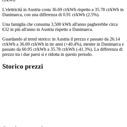
L'elettricità in Austria costa 36.69 ct/kWh rispetto a 35.78 ct/kWh in
Danimarca, con una differenza di 0.91 ct/kWh (2.5%).
Una famiglia che consuma 3,500 kWh all'anno pagherebbe circa
€32 in più all'anno in Austria rispetto a Danimarca.
Guardando al trend storico: in Austria il prezzo e passato da 26.14
ct/kWh a 36.69 ct/kWh in tre anni (+40.4%), mentre in Danimarca e
passato da 60.95 ct/kWh a 35.78 ct/kWh (-41.3%). La differenza di
prezzo tra i due paesi si e ridotta in questo periodo.
Storico prezzi