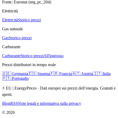
Fonte: Eurostat (nrg_pc_204)
Elettricità
Elettricità
Storico prezzi
Gas naturale
Gas
Storico prezzi
Carburante
Carburante
Storico prezzi
All'ingrosso
Prezzi distributori in tempo reale
🇩🇪
Germania
🇪🇸
Spagna
🇫🇷
Francia
🇦🇹
Austria
🇮🇹
Italia
🇵🇹
Portogallo
⚡ EU | EnergyPrices ·
Dati europei sui prezzi dell’energia. Gratuiti e
aperti.
Blog
RSS
Note legali e informativa sulla privacy
©
2026