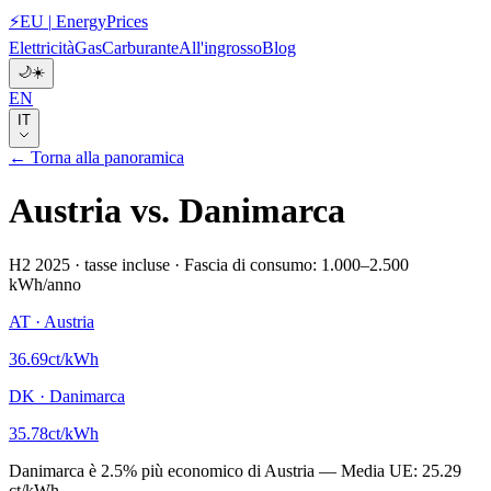
⚡
EU
|
EnergyPrices
Elettricità
Gas
Carburante
All'ingrosso
Blog
🌙
☀️
EN
IT
← Torna alla panoramica
Austria
vs.
Danimarca
H2 2025
·
tasse incluse
·
Fascia di consumo: 1.000–2.500
kWh/anno
AT
·
Austria
36.69
ct/kWh
DK
·
Danimarca
35.78
ct/kWh
Danimarca
è
2.5
%
più economico di
Austria
—
Media UE:
25.29
ct/kWh