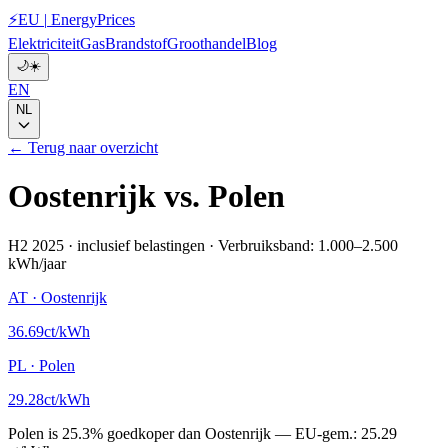
⚡
EU
|
EnergyPrices
Elektriciteit
Gas
Brandstof
Groothandel
Blog
🌙
☀️
EN
NL
← Terug naar overzicht
Oostenrijk
vs.
Polen
H2 2025
·
inclusief belastingen
·
Verbruiksband: 1.000–2.500
kWh/jaar
AT
·
Oostenrijk
36.69
ct/kWh
PL
·
Polen
29.28
ct/kWh
Polen
is
25.3
%
goedkoper dan
Oostenrijk
—
EU-gem.:
25.29