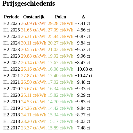
Prijsgeschiedenis
Periode
Oostenrijk
Polen
Δ
H2 2025
36.69 ct/kWh
29.28 ct/kWh
+7.41 ct
H1 2025
31.65 ct/kWh
27.09 ct/kWh
+4.56 ct
H2 2024
26.31 ct/kWh
25.44 ct/kWh
+0.87 ct
H1 2024
30.11 ct/kWh
20.27 ct/kWh
+9.84 ct
H2 2023
30.55 ct/kWh
21.02 ct/kWh
+9.53 ct
H1 2023
29.88 ct/kWh
19.92 ct/kWh
+9.96 ct
H2 2022
26.14 ct/kWh
17.67 ct/kWh
+8.47 ct
H1 2022
26.16 ct/kWh
16.08 ct/kWh
+10.08 ct
H2 2021
27.87 ct/kWh
17.40 ct/kWh
+10.47 ct
H1 2021
26.50 ct/kWh
17.02 ct/kWh
+9.48 ct
H2 2020
25.67 ct/kWh
16.34 ct/kWh
+9.33 ct
H1 2020
25.11 ct/kWh
15.82 ct/kWh
+9.29 ct
H2 2019
24.53 ct/kWh
14.70 ct/kWh
+9.83 ct
H1 2019
24.26 ct/kWh
14.42 ct/kWh
+9.84 ct
H2 2018
24.11 ct/kWh
15.34 ct/kWh
+8.77 ct
H1 2018
23.20 ct/kWh
15.17 ct/kWh
+8.03 ct
H2 2017
23.37 ct/kWh
15.89 ct/kWh
+7.48 ct