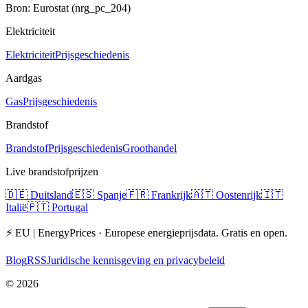
Bron: Eurostat (nrg_pc_204)
Elektriciteit
Elektriciteit
Prijsgeschiedenis
Aardgas
Gas
Prijsgeschiedenis
Brandstof
Brandstof
Prijsgeschiedenis
Groothandel
Live brandstofprijzen
🇩🇪
Duitsland
🇪🇸
Spanje
🇫🇷
Frankrijk
🇦🇹
Oostenrijk
🇮🇹
Italië
🇵🇹
Portugal
⚡ EU | EnergyPrices ·
Europese energieprijsdata. Gratis en open.
Blog
RSS
Juridische kennisgeving en privacybeleid
©
2026