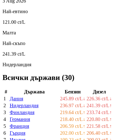
3 Aug 2026
Най-евтино
121.00 ct/L
Малта
Най-скъпо
241.39 ct/L
Нидерландия
Всички държави
(
30
)
#
Държава
Бензин
Дизел
1
Дания
245.89 ct/L
↓
226.36 ct/L
↓
2
Нидерландия
236.97 ct/L
↓
241.39 ct/L
↑
3
Финландия
219.64 ct/L
↑
233.74 ct/L
↑
4
Германия
218.40 ct/L
↓
220.80 ct/L
↑
5
Франция
206.59 ct/L
↑
221.58 ct/L
↑
6
Гърция
202.00 ct/L
↑
206.40 ct/L
↑
7
Италия
199.23 ct/L
↑
209.03 ct/L
↓