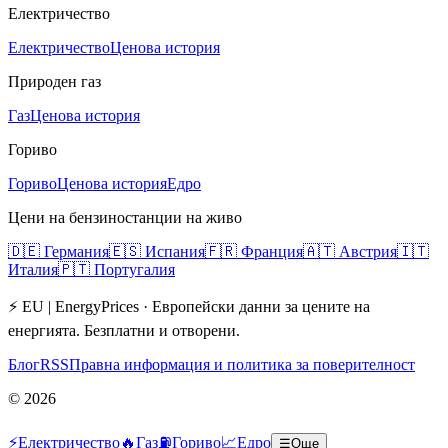
Електричество
Електричество
Ценова история
Природен газ
Газ
Ценова история
Гориво
Гориво
Ценова история
Едро
Цени на бензиностанции на живо
🇩🇪
Германия
🇪🇸
Испания
🇫🇷
Франция
🇦🇹
Австрия
🇮🇹
Италия
🇵🇹
Португалия
⚡ EU | EnergyPrices ·
Европейски данни за цените на
енергията. Безплатни и отворени.
Блог
RSS
Правна информация и политика за поверителност
©
2026
⚡
Електричество
🔥
Газ
⛽
Гориво
📈
Едро
☰
Още