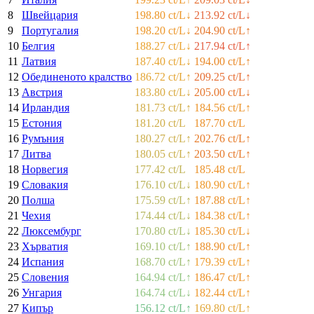
8
Швейцария
198.80 ct/L
↓
213.92 ct/L
↓
9
Португалия
198.20 ct/L
↓
204.90 ct/L
↑
10
Белгия
188.27 ct/L
↓
217.94 ct/L
↑
11
Латвия
187.40 ct/L
↓
194.00 ct/L
↑
12
Обединеното кралство
186.72 ct/L
↑
209.25 ct/L
↑
13
Австрия
183.80 ct/L
↓
205.00 ct/L
↓
14
Ирландия
181.73 ct/L
↑
184.56 ct/L
↑
15
Естония
181.20 ct/L
187.70 ct/L
16
Румъния
180.27 ct/L
↑
202.76 ct/L
↑
17
Литва
180.05 ct/L
↑
203.50 ct/L
↑
18
Норвегия
177.42 ct/L
185.48 ct/L
19
Словакия
176.10 ct/L
↓
180.90 ct/L
↑
20
Полша
175.59 ct/L
↑
187.88 ct/L
↑
21
Чехия
174.44 ct/L
↓
184.38 ct/L
↑
22
Люксембург
170.80 ct/L
↓
185.30 ct/L
↓
23
Хърватия
169.10 ct/L
↑
188.90 ct/L
↑
24
Испания
168.70 ct/L
↑
179.39 ct/L
↑
25
Словения
164.94 ct/L
↑
186.47 ct/L
↑
26
Унгария
164.74 ct/L
↓
182.44 ct/L
↑
27
Кипър
156.12 ct/L
↑
169.80 ct/L
↑