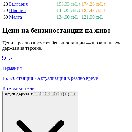
28
България
153.33 ct/L
↑
174.26 ct/L
↑
29
Швеция
145.25 ct/L
↓
182.48 ct/L
↑
30
Малта
134.00 ct/L
121.00 ct/L
Цени на бензиностанции на живо
Цени в реално време от бензиностанции — щракни върху
държава за търсене.
🇩🇪
Германия
15.576 станции
·
Актуализации в реално време
Виж живи цени
→
Други държави
:
🇪🇸 🇫🇷 🇦🇹 🇮🇹 🇵🇹