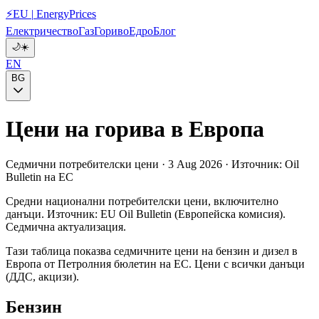
⚡
EU
|
EnergyPrices
Електричество
Газ
Гориво
Едро
Блог
🌙
☀️
EN
BG
Цени на горива в Европа
Седмични потребителски цени · 3 Aug 2026 · Източник: Oil
Bulletin на ЕС
Средни национални потребителски цени, включително
данъци. Източник: EU Oil Bulletin (Европейска комисия).
Седмична актуализация.
Тази таблица показва седмичните цени на бензин и дизел в
Европа от Петролния бюлетин на ЕС. Цени с всички данъци
(ДДС, акцизи).
Бензин