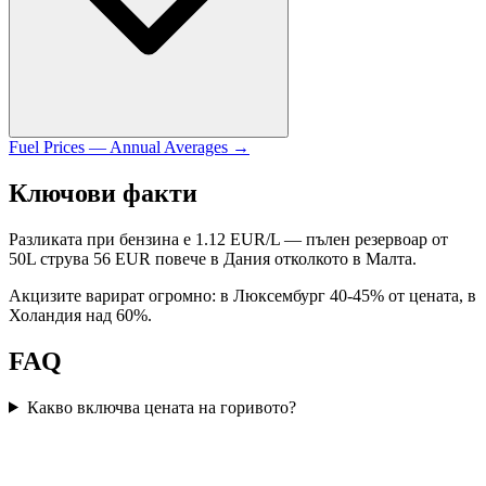
Fuel Prices — Annual Averages
→
Ключови факти
Разликата при бензина е 1.12 EUR/L — пълен резервоар от
50L струва 56 EUR повече в Дания отколкото в Малта.
Акцизите варират огромно: в Люксембург 40-45% от цената, в
Холандия над 60%.
FAQ
Какво включва цената на горивото?