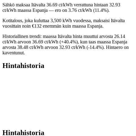
Sähkö maksaa Itävalta 36.69 ct/kWh verrattuna hintaan 32.93
ct/kWh maassa Espanja — ero on 3.76 ct/kWh (11.4%).
Kotitalous, joka kuluttaa 3,500 kWh vuodessa, maksaisi Itävalta
vuosittain noin €132 enemmän kuin maassa Espanja.
Historiallinen trendi: maassa Itävalta hinta muuttui arvosta 26.14
ct/kWh arvoon 36.69 ct/kWh (+40.4%), kun taas maassa Espanja
arvosta 38.48 ct/kWh arvoon 32.93 ct/kWh (-14.4%). Hintaero on
kaventunut.
Hintahistoria
Hintahistoria