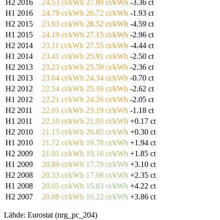
H2 2016
24.53 ct/kWh
27.89 ct/kWh
-3.36 ct
H1 2016
24.79 ct/kWh
26.72 ct/kWh
-1.93 ct
H2 2015
23.93 ct/kWh
28.52 ct/kWh
-4.59 ct
H1 2015
24.19 ct/kWh
27.15 ct/kWh
-2.96 ct
H2 2014
23.11 ct/kWh
27.55 ct/kWh
-4.44 ct
H1 2014
23.41 ct/kWh
25.91 ct/kWh
-2.50 ct
H2 2013
23.23 ct/kWh
25.59 ct/kWh
-2.36 ct
H1 2013
23.64 ct/kWh
24.34 ct/kWh
-0.70 ct
H2 2012
22.54 ct/kWh
25.16 ct/kWh
-2.62 ct
H1 2012
22.21 ct/kWh
24.26 ct/kWh
-2.05 ct
H2 2011
22.01 ct/kWh
23.19 ct/kWh
-1.18 ct
H1 2011
22.10 ct/kWh
21.93 ct/kWh
+0.17 ct
H2 2010
21.15 ct/kWh
20.85 ct/kWh
+0.30 ct
H1 2010
21.72 ct/kWh
19.78 ct/kWh
+1.94 ct
H2 2009
21.01 ct/kWh
19.16 ct/kWh
+1.85 ct
H1 2009
20.89 ct/kWh
17.79 ct/kWh
+3.10 ct
H2 2008
20.33 ct/kWh
17.98 ct/kWh
+2.35 ct
H1 2008
20.05 ct/kWh
15.83 ct/kWh
+4.22 ct
H2 2007
20.08 ct/kWh
16.22 ct/kWh
+3.86 ct
Lähde: Eurostat (nrg_pc_204)