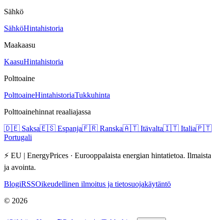
Sähkö
Sähkö
Hintahistoria
Maakaasu
Kaasu
Hintahistoria
Polttoaine
Polttoaine
Hintahistoria
Tukkuhinta
Polttoainehinnat reaaliajassa
🇩🇪
Saksa
🇪🇸
Espanja
🇫🇷
Ranska
🇦🇹
Itävalta
🇮🇹
Italia
🇵🇹
Portugali
⚡ EU | EnergyPrices ·
Eurooppalaista energian hintatietoa. Ilmaista
ja avointa.
Blogi
RSS
Oikeudellinen ilmoitus ja tietosuojakäytäntö
©
2026