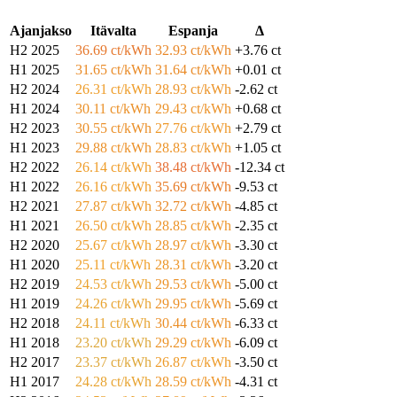
Ajanjakso
Itävalta
Espanja
Δ
H2 2025
36.69 ct/kWh
32.93 ct/kWh
+3.76 ct
H1 2025
31.65 ct/kWh
31.64 ct/kWh
+0.01 ct
H2 2024
26.31 ct/kWh
28.93 ct/kWh
-2.62 ct
H1 2024
30.11 ct/kWh
29.43 ct/kWh
+0.68 ct
H2 2023
30.55 ct/kWh
27.76 ct/kWh
+2.79 ct
H1 2023
29.88 ct/kWh
28.83 ct/kWh
+1.05 ct
H2 2022
26.14 ct/kWh
38.48 ct/kWh
-12.34 ct
H1 2022
26.16 ct/kWh
35.69 ct/kWh
-9.53 ct
H2 2021
27.87 ct/kWh
32.72 ct/kWh
-4.85 ct
H1 2021
26.50 ct/kWh
28.85 ct/kWh
-2.35 ct
H2 2020
25.67 ct/kWh
28.97 ct/kWh
-3.30 ct
H1 2020
25.11 ct/kWh
28.31 ct/kWh
-3.20 ct
H2 2019
24.53 ct/kWh
29.53 ct/kWh
-5.00 ct
H1 2019
24.26 ct/kWh
29.95 ct/kWh
-5.69 ct
H2 2018
24.11 ct/kWh
30.44 ct/kWh
-6.33 ct
H1 2018
23.20 ct/kWh
29.29 ct/kWh
-6.09 ct
H2 2017
23.37 ct/kWh
26.87 ct/kWh
-3.50 ct
H1 2017
24.28 ct/kWh
28.59 ct/kWh
-4.31 ct