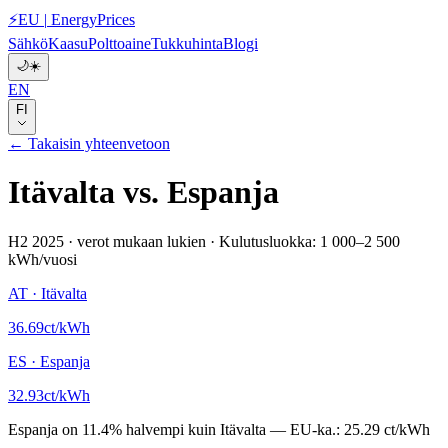
⚡
EU
|
EnergyPrices
Sähkö
Kaasu
Polttoaine
Tukkuhinta
Blogi
🌙
☀️
EN
FI
← Takaisin yhteenvetoon
Itävalta
vs.
Espanja
H2 2025
·
verot mukaan lukien
·
Kulutusluokka: 1 000–2 500
kWh/vuosi
AT
·
Itävalta
36.69
ct/kWh
ES
·
Espanja
32.93
ct/kWh
Espanja
on
11.4
%
halvempi kuin
Itävalta
—
EU-ka.:
25.29 ct/kWh