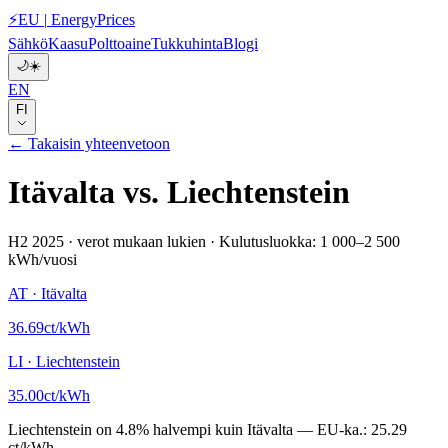
⚡
EU
|
EnergyPrices
Sähkö
Kaasu
Polttoaine
Tukkuhinta
Blogi
🌙
☀️
EN
FI
← Takaisin yhteenvetoon
Itävalta
vs.
Liechtenstein
H2 2025
·
verot mukaan lukien
·
Kulutusluokka: 1 000–2 500
kWh/vuosi
AT
·
Itävalta
36.69
ct/kWh
LI
·
Liechtenstein
35.00
ct/kWh
Liechtenstein
on
4.8
%
halvempi kuin
Itävalta
—
EU-ka.:
25.29
ct/kWh