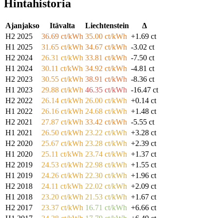
Hintahistoria
Ajanjakso
Itävalta
Liechtenstein
Δ
H2 2025
36.69 ct/kWh
35.00 ct/kWh
+1.69 ct
H1 2025
31.65 ct/kWh
34.67 ct/kWh
-3.02 ct
H2 2024
26.31 ct/kWh
33.81 ct/kWh
-7.50 ct
H1 2024
30.11 ct/kWh
34.92 ct/kWh
-4.81 ct
H2 2023
30.55 ct/kWh
38.91 ct/kWh
-8.36 ct
H1 2023
29.88 ct/kWh
46.35 ct/kWh
-16.47 ct
H2 2022
26.14 ct/kWh
26.00 ct/kWh
+0.14 ct
H1 2022
26.16 ct/kWh
24.68 ct/kWh
+1.48 ct
H2 2021
27.87 ct/kWh
33.42 ct/kWh
-5.55 ct
H1 2021
26.50 ct/kWh
23.22 ct/kWh
+3.28 ct
H2 2020
25.67 ct/kWh
23.28 ct/kWh
+2.39 ct
H1 2020
25.11 ct/kWh
23.74 ct/kWh
+1.37 ct
H2 2019
24.53 ct/kWh
22.98 ct/kWh
+1.55 ct
H1 2019
24.26 ct/kWh
22.30 ct/kWh
+1.96 ct
H2 2018
24.11 ct/kWh
22.02 ct/kWh
+2.09 ct
H1 2018
23.20 ct/kWh
21.53 ct/kWh
+1.67 ct
H2 2017
23.37 ct/kWh
16.71 ct/kWh
+6.66 ct