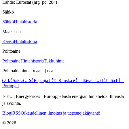
Lähde: Eurostat (nrg_pc_204)
Sähkö
Sähkö
Hintahistoria
Maakaasu
Kaasu
Hintahistoria
Polttoaine
Polttoaine
Hintahistoria
Tukkuhinta
Polttoainehinnat reaaliajassa
🇩🇪
Saksa
🇪🇸
Espanja
🇫🇷
Ranska
🇦🇹
Itävalta
🇮🇹
Italia
🇵🇹
Portugali
⚡ EU | EnergyPrices ·
Eurooppalaista energian hintatietoa. Ilmaista
ja avointa.
Blogi
RSS
Oikeudellinen ilmoitus ja tietosuojakäytäntö
©
2026