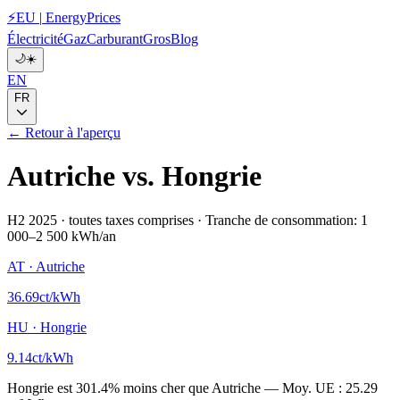
⚡
EU
|
EnergyPrices
Électricité
Gaz
Carburant
Gros
Blog
🌙
☀️
EN
FR
← Retour à l'aperçu
Autriche
vs.
Hongrie
H2 2025
·
toutes taxes comprises
·
Tranche de consommation: 1
000–2 500 kWh/an
AT
·
Autriche
36.69
ct/kWh
HU
·
Hongrie
9.14
ct/kWh
Hongrie
est
301.4
%
moins cher que
Autriche
—
Moy. UE :
25.29