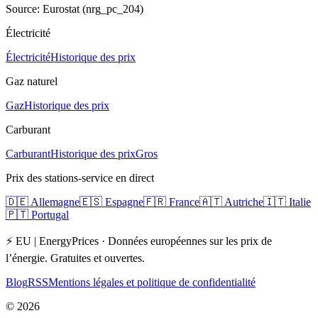
Source: Eurostat (nrg_pc_204)
Électricité
Électricité
Historique des prix
Gaz naturel
Gaz
Historique des prix
Carburant
Carburant
Historique des prix
Gros
Prix des stations-service en direct
🇩🇪
Allemagne
🇪🇸
Espagne
🇫🇷
France
🇦🇹
Autriche
🇮🇹
Italie
🇵🇹
Portugal
⚡ EU | EnergyPrices ·
Données européennes sur les prix de
l’énergie. Gratuites et ouvertes.
Blog
RSS
Mentions légales et politique de confidentialité
©
2026