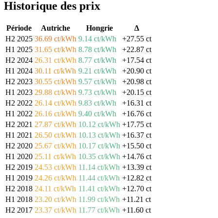
Historique des prix
Période
Autriche
Hongrie
Δ
H2 2025
36.69 ct/kWh
9.14 ct/kWh
+27.55 ct
H1 2025
31.65 ct/kWh
8.78 ct/kWh
+22.87 ct
H2 2024
26.31 ct/kWh
8.77 ct/kWh
+17.54 ct
H1 2024
30.11 ct/kWh
9.21 ct/kWh
+20.90 ct
H2 2023
30.55 ct/kWh
9.57 ct/kWh
+20.98 ct
H1 2023
29.88 ct/kWh
9.73 ct/kWh
+20.15 ct
H2 2022
26.14 ct/kWh
9.83 ct/kWh
+16.31 ct
H1 2022
26.16 ct/kWh
9.40 ct/kWh
+16.76 ct
H2 2021
27.87 ct/kWh
10.12 ct/kWh
+17.75 ct
H1 2021
26.50 ct/kWh
10.13 ct/kWh
+16.37 ct
H2 2020
25.67 ct/kWh
10.17 ct/kWh
+15.50 ct
H1 2020
25.11 ct/kWh
10.35 ct/kWh
+14.76 ct
H2 2019
24.53 ct/kWh
11.14 ct/kWh
+13.39 ct
H1 2019
24.26 ct/kWh
11.44 ct/kWh
+12.82 ct
H2 2018
24.11 ct/kWh
11.41 ct/kWh
+12.70 ct
H1 2018
23.20 ct/kWh
11.99 ct/kWh
+11.21 ct
H2 2017
23.37 ct/kWh
11.77 ct/kWh
+11.60 ct