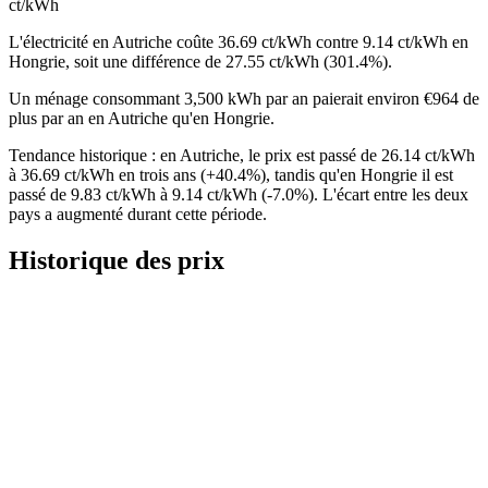
ct/kWh
L'électricité en Autriche coûte 36.69 ct/kWh contre 9.14 ct/kWh en
Hongrie, soit une différence de 27.55 ct/kWh (301.4%).
Un ménage consommant 3,500 kWh par an paierait environ €964 de
plus par an en Autriche qu'en Hongrie.
Tendance historique : en Autriche, le prix est passé de 26.14 ct/kWh
à 36.69 ct/kWh en trois ans (+40.4%), tandis qu'en Hongrie il est
passé de 9.83 ct/kWh à 9.14 ct/kWh (-7.0%). L'écart entre les deux
pays a augmenté durant cette période.
Historique des prix