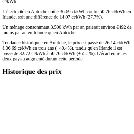
ct/kWh
L'électricité en Autriche coûte 36.69 ct/kWh contre 50.76 ct/kWh en
Irlande, soit une différence de 14.07 ct/kWh (27.7%).
Un ménage consommant 3,500 kWh par an paierait environ €492 de
moins par an en Irlande qu'en Autriche.
Tendance historique : en Autriche, le prix est passé de 26.14 ct/kWh
à 36.69 ct/kWh en trois ans (+40.4%), tandis qu'en Irlande il est
passé de 32.72 ct/kWh à 50.76 ct/kWh (+55.1%). L'écart entre les
deux pays a augmenté durant cette période.
Historique des prix