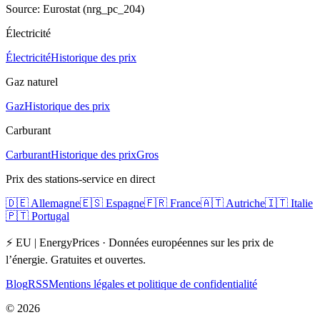
Source: Eurostat (nrg_pc_204)
Électricité
Électricité
Historique des prix
Gaz naturel
Gaz
Historique des prix
Carburant
Carburant
Historique des prix
Gros
Prix des stations-service en direct
🇩🇪
Allemagne
🇪🇸
Espagne
🇫🇷
France
🇦🇹
Autriche
🇮🇹
Italie
🇵🇹
Portugal
⚡ EU | EnergyPrices ·
Données européennes sur les prix de
l’énergie. Gratuites et ouvertes.
Blog
RSS
Mentions légales et politique de confidentialité
©
2026