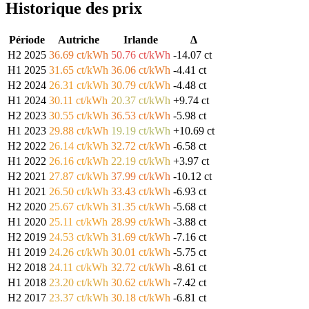
Historique des prix
Période
Autriche
Irlande
Δ
H2 2025
36.69 ct/kWh
50.76 ct/kWh
-14.07 ct
H1 2025
31.65 ct/kWh
36.06 ct/kWh
-4.41 ct
H2 2024
26.31 ct/kWh
30.79 ct/kWh
-4.48 ct
H1 2024
30.11 ct/kWh
20.37 ct/kWh
+9.74 ct
H2 2023
30.55 ct/kWh
36.53 ct/kWh
-5.98 ct
H1 2023
29.88 ct/kWh
19.19 ct/kWh
+10.69 ct
H2 2022
26.14 ct/kWh
32.72 ct/kWh
-6.58 ct
H1 2022
26.16 ct/kWh
22.19 ct/kWh
+3.97 ct
H2 2021
27.87 ct/kWh
37.99 ct/kWh
-10.12 ct
H1 2021
26.50 ct/kWh
33.43 ct/kWh
-6.93 ct
H2 2020
25.67 ct/kWh
31.35 ct/kWh
-5.68 ct
H1 2020
25.11 ct/kWh
28.99 ct/kWh
-3.88 ct
H2 2019
24.53 ct/kWh
31.69 ct/kWh
-7.16 ct
H1 2019
24.26 ct/kWh
30.01 ct/kWh
-5.75 ct
H2 2018
24.11 ct/kWh
32.72 ct/kWh
-8.61 ct
H1 2018
23.20 ct/kWh
30.62 ct/kWh
-7.42 ct
H2 2017
23.37 ct/kWh
30.18 ct/kWh
-6.81 ct