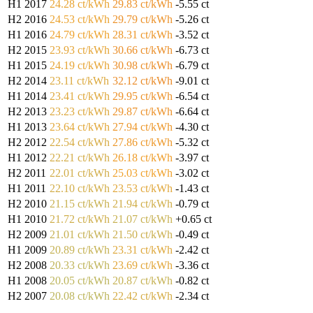
H1 2017
24.28 ct/kWh
29.83 ct/kWh
-5.55 ct
H2 2016
24.53 ct/kWh
29.79 ct/kWh
-5.26 ct
H1 2016
24.79 ct/kWh
28.31 ct/kWh
-3.52 ct
H2 2015
23.93 ct/kWh
30.66 ct/kWh
-6.73 ct
H1 2015
24.19 ct/kWh
30.98 ct/kWh
-6.79 ct
H2 2014
23.11 ct/kWh
32.12 ct/kWh
-9.01 ct
H1 2014
23.41 ct/kWh
29.95 ct/kWh
-6.54 ct
H2 2013
23.23 ct/kWh
29.87 ct/kWh
-6.64 ct
H1 2013
23.64 ct/kWh
27.94 ct/kWh
-4.30 ct
H2 2012
22.54 ct/kWh
27.86 ct/kWh
-5.32 ct
H1 2012
22.21 ct/kWh
26.18 ct/kWh
-3.97 ct
H2 2011
22.01 ct/kWh
25.03 ct/kWh
-3.02 ct
H1 2011
22.10 ct/kWh
23.53 ct/kWh
-1.43 ct
H2 2010
21.15 ct/kWh
21.94 ct/kWh
-0.79 ct
H1 2010
21.72 ct/kWh
21.07 ct/kWh
+0.65 ct
H2 2009
21.01 ct/kWh
21.50 ct/kWh
-0.49 ct
H1 2009
20.89 ct/kWh
23.31 ct/kWh
-2.42 ct
H2 2008
20.33 ct/kWh
23.69 ct/kWh
-3.36 ct
H1 2008
20.05 ct/kWh
20.87 ct/kWh
-0.82 ct
H2 2007
20.08 ct/kWh
22.42 ct/kWh
-2.34 ct