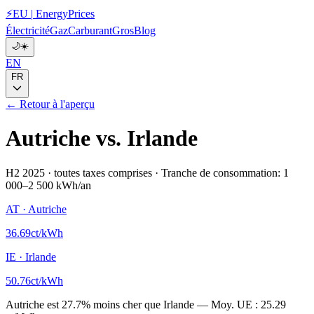
⚡
EU
|
EnergyPrices
Électricité
Gaz
Carburant
Gros
Blog
🌙
☀️
EN
FR
← Retour à l'aperçu
Autriche
vs.
Irlande
H2 2025
·
toutes taxes comprises
·
Tranche de consommation: 1
000–2 500 kWh/an
AT
·
Autriche
36.69
ct/kWh
IE
·
Irlande
50.76
ct/kWh
Autriche
est
27.7
%
moins cher que
Irlande
—
Moy. UE :
25.29