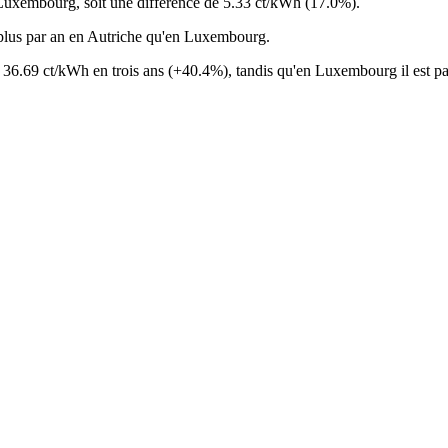
 Luxembourg, soit une différence de 5.33 ct/kWh (17.0%).
lus par an en Autriche qu'en Luxembourg.
 à 36.69 ct/kWh en trois ans (+40.4%), tandis qu'en Luxembourg il est 