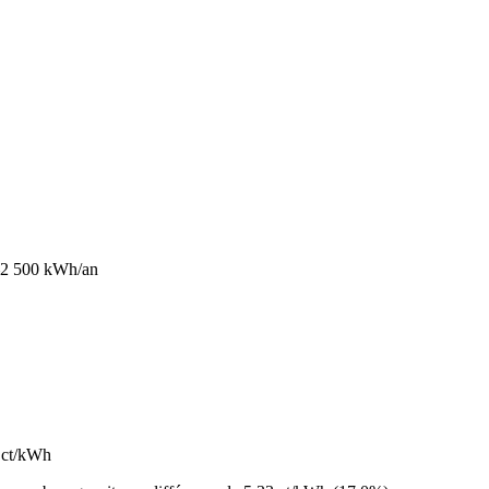
–2 500 kWh/an
 ct/kWh