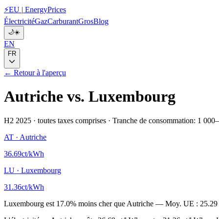
⚡
EU
|
EnergyPrices
Électricité
Gaz
Carburant
Gros
Blog
🌙
☀️
EN
FR
← Retour à l'aperçu
Autriche
vs.
Luxembourg
H2 2025
·
toutes taxes comprises
·
Tranche de consommation: 1 000
AT
·
Autriche
36.69
ct/kWh
LU
·
Luxembourg
31.36
ct/kWh
Luxembourg
est
17.0
%
moins cher que
Autriche
—
Moy. UE :
25.29