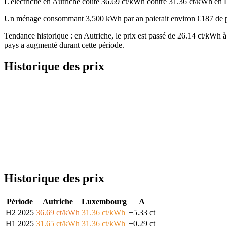
L'électricité en Autriche coûte 36.69 ct/kWh contre 31.36 ct/kWh en
Un ménage consommant 3,500 kWh par an paierait environ €187 de p
Tendance historique : en Autriche, le prix est passé de 26.14 ct/kWh
pays a augmenté durant cette période.
Historique des prix
Historique des prix
Période
Autriche
Luxembourg
Δ
H2 2025
36.69 ct/kWh
31.36 ct/kWh
+5.33 ct
H1 2025
31.65 ct/kWh
31.36 ct/kWh
+0.29 ct