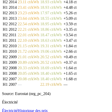
H2 2014
23.11 ct/kWh
18.93 ct/kWh
+4.18 ct
H1 2014
23.41 ct/kWh
18.93 ct/kWh
+4.48 ct
H2 2013
23.23 ct/kWh
17.97 ct/kWh
+5.26 ct
H1 2013
23.64 ct/kWh
18.55 ct/kWh
+5.09 ct
H2 2012
22.54 ct/kWh
18.95 ct/kWh
+3.59 ct
H1 2012
22.21 ct/kWh
18.86 ct/kWh
+3.35 ct
H2 2011
22.01 ct/kWh
18.47 ct/kWh
+3.54 ct
H1 2011
22.10 ct/kWh
18.63 ct/kWh
+3.47 ct
H2 2010
21.15 ct/kWh
19.31 ct/kWh
+1.84 ct
H1 2010
21.72 ct/kWh
19.06 ct/kWh
+2.66 ct
H2 2009
21.01 ct/kWh
20.52 ct/kWh
+0.49 ct
H1 2009
20.89 ct/kWh
20.52 ct/kWh
+0.37 ct
H2 2008
20.33 ct/kWh
18.69 ct/kWh
+1.64 ct
H1 2008
20.05 ct/kWh
18.40 ct/kWh
+1.65 ct
H2 2007
20.08 ct/kWh
18.40 ct/kWh
+1.68 ct
H1 2007
—
22.19 ct/kWh
—
Source: Eurostat (nrg_pc_204)
Électricité
Électricité
Historique des prix