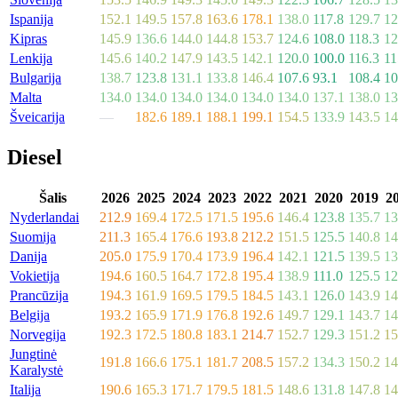
Ispanija
152.1
149.5
157.8
163.6
178.1
138.0
117.8
129.7
12
Kipras
145.9
136.6
144.0
144.8
153.7
124.6
108.0
118.3
12
Lenkija
145.6
140.2
147.9
143.5
142.1
120.0
100.0
116.3
11
Bulgarija
138.7
123.8
131.1
133.8
146.4
107.6
93.1
108.4
10
Malta
134.0
134.0
134.0
134.0
134.0
134.0
137.1
138.0
13
Šveicarija
—
182.6
189.1
188.1
199.1
154.5
133.9
143.5
14
Diesel
Šalis
2026
2025
2024
2023
2022
2021
2020
2019
2
Nyderlandai
212.9
169.4
172.5
171.5
195.6
146.4
123.8
135.7
13
Suomija
211.3
165.4
176.6
193.8
212.2
151.5
125.5
140.8
14
Danija
205.0
175.9
170.4
173.9
196.4
142.1
121.5
139.5
13
Vokietija
194.6
160.5
164.7
172.8
195.4
138.9
111.0
125.5
12
Prancūzija
194.3
161.9
169.5
179.5
184.5
143.1
126.0
143.9
14
Belgija
193.2
165.9
171.9
176.8
192.6
149.7
129.1
143.7
14
Norvegija
192.3
172.5
180.8
183.1
214.7
152.7
129.3
151.2
15
Jungtinė
191.8
166.6
175.1
181.7
208.5
157.2
134.3
150.2
14
Karalystė
Italija
190.6
165.3
171.7
179.5
181.5
148.6
131.8
147.8
14