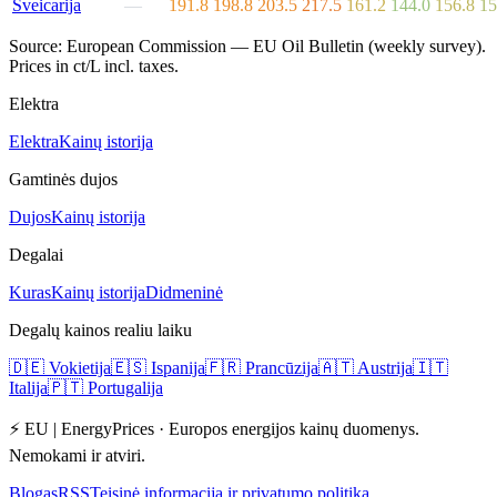
Šveicarija
—
191.8
198.8
203.5
217.5
161.2
144.0
156.8
15
Source: European Commission — EU Oil Bulletin (weekly survey).
Prices in ct/L incl. taxes.
Elektra
Elektra
Kainų istorija
Gamtinės dujos
Dujos
Kainų istorija
Degalai
Kuras
Kainų istorija
Didmeninė
Degalų kainos realiu laiku
🇩🇪
Vokietija
🇪🇸
Ispanija
🇫🇷
Prancūzija
🇦🇹
Austrija
🇮🇹
Italija
🇵🇹
Portugalija
⚡ EU | EnergyPrices ·
Europos energijos kainų duomenys.
Nemokami ir atviri.
Blogas
RSS
Teisinė informacija ir privatumo politika