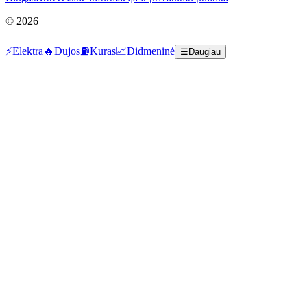
©
2026
⚡
Elektra
🔥
Dujos
⛽
Kuras
📈
Didmeninė
☰
Daugiau