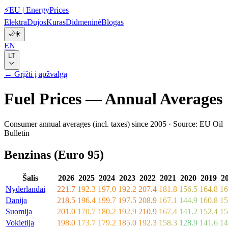
⚡
EU
|
EnergyPrices
Elektra
Dujos
Kuras
Didmeninė
Blogas
🌙
☀️
EN
LT
← Grįžti į apžvalgą
Fuel Prices — Annual Averages
Consumer annual averages (incl. taxes) since 2005 · Source: EU Oil
Bulletin
Benzinas (Euro 95)
Šalis
2026
2025
2024
2023
2022
2021
2020
2019
2
Nyderlandai
221.7
192.3
197.0
192.2
207.4
181.8
156.5
164.8
16
Danija
218.5
196.4
199.7
197.5
208.9
167.1
144.9
160.8
15
Suomija
201.0
170.7
180.2
192.9
210.9
167.4
141.2
152.4
15
Vokietija
198.0
173.7
179.2
185.0
192.3
158.3
128.9
141.6
14