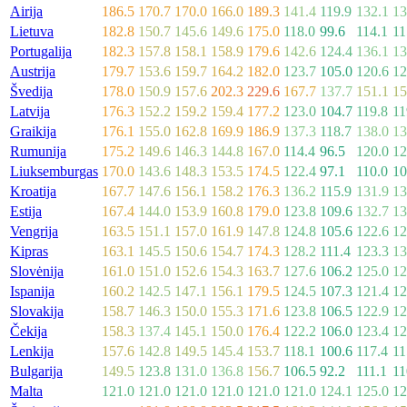
Airija
186.5
170.7
170.0
166.0
189.3
141.4
119.9
132.1
13
Lietuva
182.8
150.7
145.6
149.6
175.0
118.0
99.6
114.1
11
Portugalija
182.3
157.8
158.1
158.9
179.6
142.6
124.4
136.1
13
Austrija
179.7
153.6
159.7
164.2
182.0
123.7
105.0
120.6
12
Švedija
178.0
150.9
157.6
202.3
229.6
167.7
137.7
151.1
15
Latvija
176.3
152.2
159.2
159.4
177.2
123.0
104.7
119.8
11
Graikija
176.1
155.0
162.8
169.9
186.9
137.3
118.7
138.0
13
Rumunija
175.2
149.6
146.3
144.8
167.0
114.4
96.5
120.0
12
Liuksemburgas
170.0
143.6
148.3
153.5
174.5
122.4
97.1
110.0
10
Kroatija
167.7
147.6
156.1
158.2
176.3
136.2
115.9
131.9
13
Estija
167.4
144.0
153.9
160.8
179.0
123.8
109.6
132.7
13
Vengrija
163.5
151.1
157.0
161.9
147.8
124.8
105.6
122.6
12
Kipras
163.1
145.5
150.6
154.7
174.3
128.2
111.4
123.3
13
Slovėnija
161.0
151.0
152.6
154.3
163.7
127.6
106.2
125.0
12
Ispanija
160.2
142.5
147.1
156.1
179.5
124.5
107.3
121.4
12
Slovakija
158.7
146.3
150.0
155.3
171.6
123.8
106.5
122.9
12
Čekija
158.3
137.4
145.1
150.0
176.4
122.2
106.0
123.4
12
Lenkija
157.6
142.8
149.5
145.4
153.7
118.1
100.6
117.4
11
Bulgarija
149.5
123.8
131.0
136.8
156.7
106.5
92.2
111.1
11
Malta
121.0
121.0
121.0
121.0
121.0
121.0
124.1
125.0
12