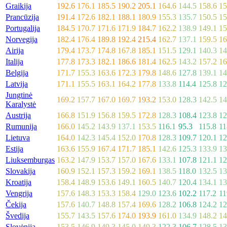
Graikija
192.6
176.1
185.5
190.2
205.1
164.6
144.5
158.6
15
Prancūzija
191.4
172.6
182.1
188.1
180.9
155.3
135.7
150.5
15
Portugalija
184.5
170.7
171.6
171.9
184.7
162.2
138.9
149.1
15
Norvegija
182.4
176.4
189.8
192.4
215.4
162.7
137.1
159.5
16
Airija
179.4
173.7
174.8
167.8
185.1
151.5
129.1
140.3
14
Italija
177.8
173.3
182.1
186.6
181.4
162.5
143.2
157.2
16
Belgija
171.7
155.3
163.6
172.3
179.8
148.6
127.8
139.1
14
Latvija
171.1
155.5
163.1
164.2
177.8
133.8
114.4
125.8
12
Jungtinė
169.2
157.7
167.0
169.7
193.2
153.0
128.3
142.5
14
Karalystė
Austrija
166.8
151.9
156.8
159.5
172.8
128.3
108.4
123.8
12
Rumunija
166.0
145.2
143.9
137.1
153.5
116.1
95.3
115.8
11
Lietuva
164.0
142.3
145.4
152.0
170.8
128.3
109.7
120.1
12
Estija
163.6
155.9
167.4
171.7
185.1
142.6
125.3
133.9
13
Liuksemburgas
163.2
147.9
153.7
157.0
167.6
133.1
107.8
121.1
12
Slovakija
160.9
152.1
157.3
159.2
169.1
138.5
118.0
132.5
13
Kroatija
158.4
148.9
153.6
149.1
160.5
140.7
120.4
134.1
13
Vengrija
157.6
148.3
153.3
158.4
129.0
123.6
102.2
117.2
11
Čekija
157.6
140.7
148.8
157.4
169.6
128.2
106.8
124.2
12
Švedija
155.7
143.5
157.6
174.0
193.9
161.0
134.9
148.2
14
Slovėnija
153.5
146.9
149.3
145.0
149.3
122.3
106.7
128.5
13