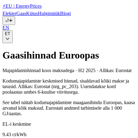
⚡
EU
|
EnergyPrices
Elekter
Gaas
Kütus
Hulgimüük
Blogi
🌙
☀️
EN
ET
Gaasihinnad Euroopas
Majapidamishinnad koos maksudega · H2 2025 · Allikas: Eurostat
Kodumajapidamiste keskmised hinnad, sisaldavad kõiki makse ja
tasusid. Allikas: Eurostat (nrg_pc_203). Uuendatakse kord
poolaastas umbes 6-kuulise viivitusega.
See tabel näitab kodumajapidamiste maagaasihindu Euroopas, kaasa
arvatud kõik maksud. Eurostati andmed tarbimisele alla 1 000
GJ/aastas.
EL-i keskmine
9.43 ct/kWh