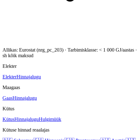
Allikas: Eurostat (nrg_pc_203)
·
Tarbimisklasse: < 1 000 GJ/aastas
·
sh kõik maksud
Elekter
Elekter
Hinnajalugu
Maagaas
Gaas
Hinnajalugu
Kütus
Kütus
Hinnajalugu
Hulgimüük
Kütuse hinnad reaalajas