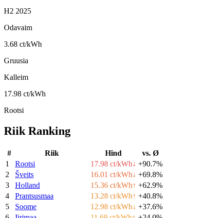
H2 2025
Odavaim
3.68 ct/kWh
Gruusia
Kalleim
17.98 ct/kWh
Rootsi
Riik
Ranking
#
Riik
Hind
vs. Ø
1
Rootsi
17.98 ct/kWh
↓
+90.7%
2
Šveits
16.01 ct/kWh
↓
+69.8%
3
Holland
15.36 ct/kWh
↑
+62.9%
4
Prantsusmaa
13.28 ct/kWh
↑
+40.8%
5
Soome
12.98 ct/kWh
↓
+37.6%
6
Iirimaa
11.69 ct/kWh
↑
+24.0%