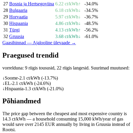
27
Bosnia ja Hertsegoviina
6.22 ct/kWh
↑
-34.0%
28
Bulgaaria
6.18 ct/kWh
↓
-34.5%
29
Horvaatia
5.97 ct/kWh
↓
-36.7%
30
Hispaania
4.86 ct/kWh
↓
-48.5%
31
Türgi
4.13 ct/kWh
↑
-56.2%
32
Gruusia
3.68 ct/kWh
↓
-61.0%
Gaasihinnad — Ajalooline ülevaade
→
Praegused trendid
vorrelduna: 9 riigis toususid, 22 riigis langesid. Suurimad muutused:
↓
Soome
-2.1
ct/kWh (
-13.7
%)
↓
EL
-2.1
ct/kWh (
-24.6
%)
↓
Hispaania
-1.3
ct/kWh (
-21.0
%)
Põhiandmed
The price gap between the cheapest and most expensive country is
14.3 ct/kWh — a household consuming 15,000 kWh/year of gas
would save over 2145 EUR annually by living in Gruusia instead of
Rootsi.