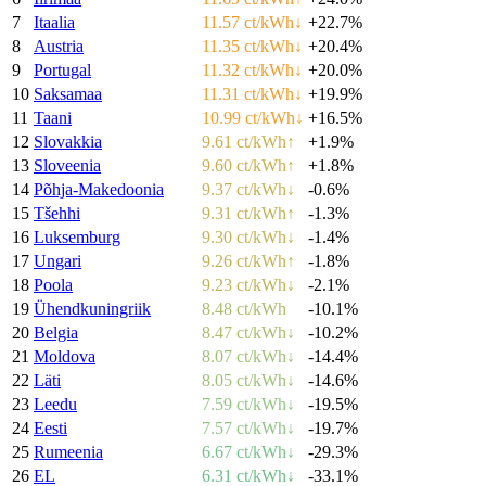
7
Itaalia
11.57 ct/kWh
↓
+22.7%
8
Austria
11.35 ct/kWh
↓
+20.4%
9
Portugal
11.32 ct/kWh
↓
+20.0%
10
Saksamaa
11.31 ct/kWh
↓
+19.9%
11
Taani
10.99 ct/kWh
↓
+16.5%
12
Slovakkia
9.61 ct/kWh
↑
+1.9%
13
Sloveenia
9.60 ct/kWh
↑
+1.8%
14
Põhja-Makedoonia
9.37 ct/kWh
↓
-0.6%
15
Tšehhi
9.31 ct/kWh
↑
-1.3%
16
Luksemburg
9.30 ct/kWh
↓
-1.4%
17
Ungari
9.26 ct/kWh
↑
-1.8%
18
Poola
9.23 ct/kWh
↓
-2.1%
19
Ühendkuningriik
8.48 ct/kWh
-10.1%
20
Belgia
8.47 ct/kWh
↓
-10.2%
21
Moldova
8.07 ct/kWh
↓
-14.4%
22
Läti
8.05 ct/kWh
↓
-14.6%
23
Leedu
7.59 ct/kWh
↓
-19.5%
24
Eesti
7.57 ct/kWh
↓
-19.7%
25
Rumeenia
6.67 ct/kWh
↓
-29.3%
26
EL
6.31 ct/kWh
↓
-33.1%