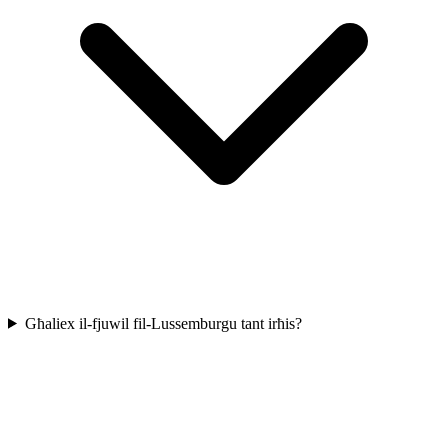
Għaliex il-fjuwil fil-Lussemburgu tant irħis?