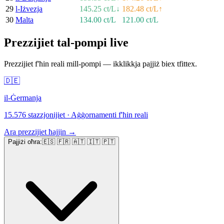
29
l-Iżvezja
145.25 ct/L
↓
182.48 ct/L
↑
30
Malta
134.00 ct/L
121.00 ct/L
Prezzijiet tal-pompi live
Prezzijiet f'ħin reali mill-pompi — ikklikkja pajjiż biex tfittex.
🇩🇪
il-Ġermanja
15.576 stazzjonijiet
·
Aġġornamenti f'ħin reali
Ara prezzijiet ħajjin
→
Pajjiżi oħra
:
🇪🇸 🇫🇷 🇦🇹 🇮🇹 🇵🇹