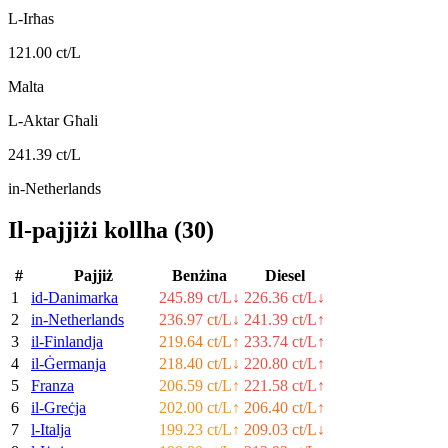
L-Irħas
121.00 ct/L
Malta
L-Aktar Għali
241.39 ct/L
in-Netherlands
Il-pajjiżi kollha
(
30
)
#
Pajjiż
Benżina
Diesel
1
id-Danimarka
245.89 ct/L
↓
226.36 ct/L
↓
2
in-Netherlands
236.97 ct/L
↓
241.39 ct/L
↑
3
il-Finlandja
219.64 ct/L
↑
233.74 ct/L
↑
4
il-Ġermanja
218.40 ct/L
↓
220.80 ct/L
↑
5
Franza
206.59 ct/L
↑
221.58 ct/L
↑
6
il-Greċja
202.00 ct/L
↑
206.40 ct/L
↑
7
l-Italja
199.23 ct/L
↑
209.03 ct/L
↓