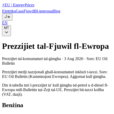
⚡
EU
|
EnergyPrices
Elettriku
Gass
Fjuwil
Bl-ingrossa
Blog
🌙
☀️
EN
MT
Prezzijiet tal-Fjuwil fl-Ewropa
Prezzijiet tal-konsumaturi tal-ġimgħa · 3 Aug 2026 · Sors: EU Oil
Bulletin
Prezzijiet medji nazzjonali għall-konsumaturi inklużi t-taxxi. Sors:
EU Oil Bulletin (Kummissjoni Ewropea). Aġġornat kull ġimgħa.
Din it-tabella turi l-prezzijiet ta' kull ġimgħa tal-petrol u d-diesel fl-
Ewropa mill-Bullettin taż-Żejt tal-UE. Prezzijiet bit-taxxi kollha
(VAT, dazji).
Benżina