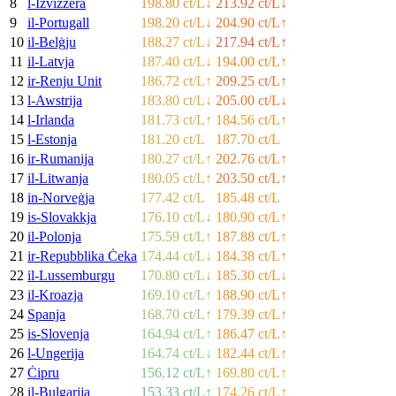
8
l-Iżvizzera
198.80 ct/L
↓
213.92 ct/L
↓
9
il-Portugall
198.20 ct/L
↓
204.90 ct/L
↑
10
il-Belġju
188.27 ct/L
↓
217.94 ct/L
↑
11
il-Latvja
187.40 ct/L
↓
194.00 ct/L
↑
12
ir-Renju Unit
186.72 ct/L
↑
209.25 ct/L
↑
13
l-Awstrija
183.80 ct/L
↓
205.00 ct/L
↓
14
l-Irlanda
181.73 ct/L
↑
184.56 ct/L
↑
15
l-Estonja
181.20 ct/L
187.70 ct/L
16
ir-Rumanija
180.27 ct/L
↑
202.76 ct/L
↑
17
il-Litwanja
180.05 ct/L
↑
203.50 ct/L
↑
18
in-Norveġja
177.42 ct/L
185.48 ct/L
19
is-Slovakkja
176.10 ct/L
↓
180.90 ct/L
↑
20
il-Polonja
175.59 ct/L
↑
187.88 ct/L
↑
21
ir-Repubblika Ċeka
174.44 ct/L
↓
184.38 ct/L
↑
22
il-Lussemburgu
170.80 ct/L
↓
185.30 ct/L
↓
23
il-Kroazja
169.10 ct/L
↑
188.90 ct/L
↑
24
Spanja
168.70 ct/L
↑
179.39 ct/L
↑
25
is-Slovenja
164.94 ct/L
↑
186.47 ct/L
↑
26
l-Ungerija
164.74 ct/L
↓
182.44 ct/L
↑
27
Ċipru
156.12 ct/L
↑
169.80 ct/L
↑
28
il-Bulgarija
153.33 ct/L
↑
174.26 ct/L
↑