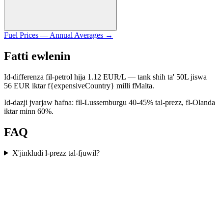
Fuel Prices — Annual Averages
→
Fatti ewlenin
Id-differenza fil-petrol hija 1.12 EUR/L — tank sħiħ ta' 50L jiswa
56 EUR iktar f{expensiveCountry} milli fMalta.
Id-dazji jvarjaw ħafna: fil-Lussemburgu 40-45% tal-prezz, fl-Olanda
iktar minn 60%.
FAQ
X'jinkludi l-prezz tal-fjuwil?