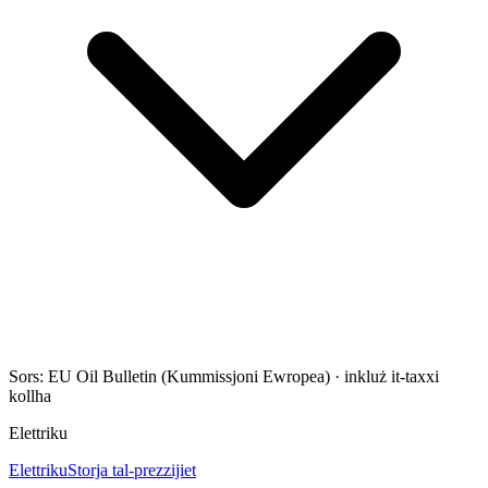
Sors: EU Oil Bulletin (Kummissjoni Ewropea)
·
inkluż it-taxxi
kollha
Elettriku
Elettriku
Storja tal-prezzijiet