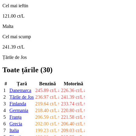
Cel mai ieftin
121.00 ct/L
Malta
Cel mai scump
241.39 ct/L
Țările de Jos
Toate țările
(
30
)
#
Țară
Benzină
Motorină
1
Danemarca
245.89 ct/L
↓
226.36 ct/L
↓
2
Țările de Jos
236.97 ct/L
↓
241.39 ct/L
↑
3
Finlanda
219.64 ct/L
↑
233.74 ct/L
↑
4
Germania
218.40 ct/L
↓
220.80 ct/L
↑
5
Franța
206.59 ct/L
↑
221.58 ct/L
↑
6
Grecia
202.00 ct/L
↑
206.40 ct/L
↑
7
Italia
199.23 ct/L
↑
209.03 ct/L
↓