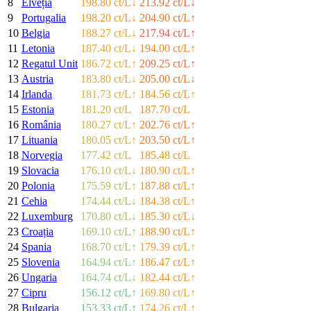
8
Elveția
198.80 ct/L
↓
213.92 ct/L
↓
9
Portugalia
198.20 ct/L
↓
204.90 ct/L
↑
10
Belgia
188.27 ct/L
↓
217.94 ct/L
↑
11
Letonia
187.40 ct/L
↓
194.00 ct/L
↑
12
Regatul Unit
186.72 ct/L
↑
209.25 ct/L
↑
13
Austria
183.80 ct/L
↓
205.00 ct/L
↓
14
Irlanda
181.73 ct/L
↑
184.56 ct/L
↑
15
Estonia
181.20 ct/L
187.70 ct/L
16
România
180.27 ct/L
↑
202.76 ct/L
↑
17
Lituania
180.05 ct/L
↑
203.50 ct/L
↑
18
Norvegia
177.42 ct/L
185.48 ct/L
19
Slovacia
176.10 ct/L
↓
180.90 ct/L
↑
20
Polonia
175.59 ct/L
↑
187.88 ct/L
↑
21
Cehia
174.44 ct/L
↓
184.38 ct/L
↑
22
Luxemburg
170.80 ct/L
↓
185.30 ct/L
↓
23
Croația
169.10 ct/L
↑
188.90 ct/L
↑
24
Spania
168.70 ct/L
↑
179.39 ct/L
↑
25
Slovenia
164.94 ct/L
↑
186.47 ct/L
↑
26
Ungaria
164.74 ct/L
↓
182.44 ct/L
↑
27
Cipru
156.12 ct/L
↑
169.80 ct/L
↑
28
Bulgaria
153.33 ct/L
↑
174.26 ct/L
↑