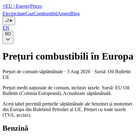
⚡
EU
|
EnergyPrices
Electricitate
Gaz
Combustibil
Angro
Blog
🌙
☀️
EN
RO
Prețuri combustibili în Europa
Prețuri de consum săptămânale · 3 Aug 2026 · Sursă: Oil Bulletin
UE
Prețuri medii naționale de consum, inclusiv taxele. Sursă: EU Oil
Bulletin (Comisia Europeană). Actualizare săptămânală.
Acest tabel prezintă prețurile săptămânale ale benzinei și motorinei
din Europa din Buletinul Petrolier al UE. Prețuri cu toate taxele
(TVA, accize).
Benzină