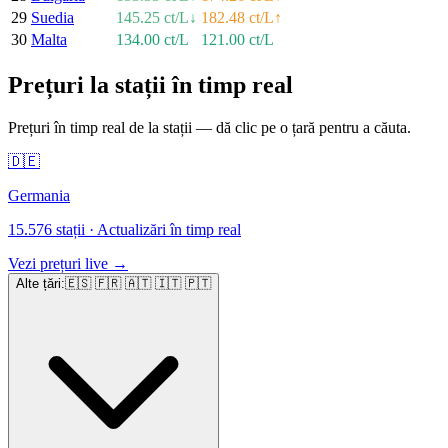
29
Suedia
145.25 ct/L
↓
182.48 ct/L
↑
30
Malta
134.00 ct/L
121.00 ct/L
Prețuri la stații în timp real
Prețuri în timp real de la stații — dă clic pe o țară pentru a căuta.
🇩🇪
Germania
15.576 stații
·
Actualizări în timp real
Vezi prețuri live
→
Alte țări
:
🇪🇸 🇫🇷 🇦🇹 🇮🇹 🇵🇹