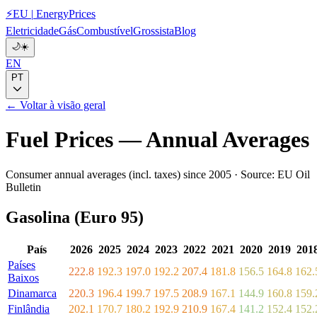
⚡
EU
|
EnergyPrices
Eletricidade
Gás
Combustível
Grossista
Blog
🌙
☀️
EN
PT
← Voltar à visão geral
Fuel Prices — Annual Averages
Consumer annual averages (incl. taxes) since 2005 · Source: EU Oil
Bulletin
Gasolina (Euro 95)
País
2026
2025
2024
2023
2022
2021
2020
2019
201
Países
222.8
192.3
197.0
192.2
207.4
181.8
156.5
164.8
162.
Baixos
Dinamarca
220.3
196.4
199.7
197.5
208.9
167.1
144.9
160.8
159.
Finlândia
202.1
170.7
180.2
192.9
210.9
167.4
141.2
152.4
152.