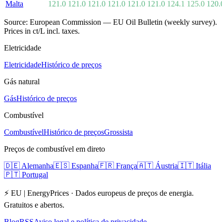
Malta
121.0
121.0
121.0
121.0
121.0
121.0
124.1
125.0
120.
Source: European Commission — EU Oil Bulletin (weekly survey).
Prices in ct/L incl. taxes.
Eletricidade
Eletricidade
Histórico de preços
Gás natural
Gás
Histórico de preços
Combustível
Combustível
Histórico de preços
Grossista
Preços de combustível em direto
🇩🇪
Alemanha
🇪🇸
Espanha
🇫🇷
França
🇦🇹
Áustria
🇮🇹
Itália
🇵🇹
Portugal
⚡ EU | EnergyPrices ·
Dados europeus de preços de energia.
Gratuitos e abertos.
Blog
RSS
Aviso legal e política de privacidade