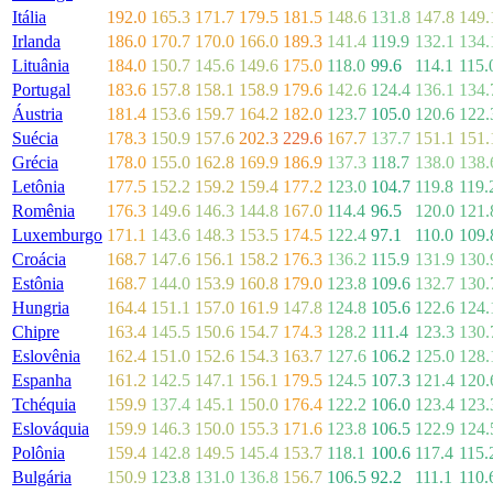
Itália
192.0
165.3
171.7
179.5
181.5
148.6
131.8
147.8
149.
Irlanda
186.0
170.7
170.0
166.0
189.3
141.4
119.9
132.1
134.
Lituânia
184.0
150.7
145.6
149.6
175.0
118.0
99.6
114.1
115.
Portugal
183.6
157.8
158.1
158.9
179.6
142.6
124.4
136.1
134.
Áustria
181.4
153.6
159.7
164.2
182.0
123.7
105.0
120.6
122.
Suécia
178.3
150.9
157.6
202.3
229.6
167.7
137.7
151.1
151.
Grécia
178.0
155.0
162.8
169.9
186.9
137.3
118.7
138.0
138.
Letônia
177.5
152.2
159.2
159.4
177.2
123.0
104.7
119.8
119.
Romênia
176.3
149.6
146.3
144.8
167.0
114.4
96.5
120.0
121.
Luxemburgo
171.1
143.6
148.3
153.5
174.5
122.4
97.1
110.0
109.
Croácia
168.7
147.6
156.1
158.2
176.3
136.2
115.9
131.9
130.
Estônia
168.7
144.0
153.9
160.8
179.0
123.8
109.6
132.7
130.
Hungria
164.4
151.1
157.0
161.9
147.8
124.8
105.6
122.6
124.
Chipre
163.4
145.5
150.6
154.7
174.3
128.2
111.4
123.3
130.
Eslovênia
162.4
151.0
152.6
154.3
163.7
127.6
106.2
125.0
128.
Espanha
161.2
142.5
147.1
156.1
179.5
124.5
107.3
121.4
120.
Tchéquia
159.9
137.4
145.1
150.0
176.4
122.2
106.0
123.4
123.
Eslováquia
159.9
146.3
150.0
155.3
171.6
123.8
106.5
122.9
124.
Polônia
159.4
142.8
149.5
145.4
153.7
118.1
100.6
117.4
115.
Bulgária
150.9
123.8
131.0
136.8
156.7
106.5
92.2
111.1
110.