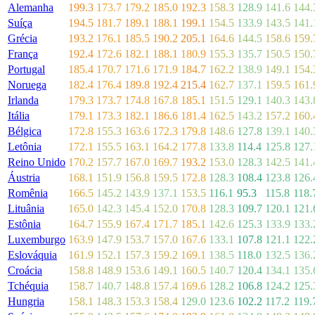
Alemanha
199.3
173.7
179.2
185.0
192.3
158.3
128.9
141.6
144.
Suíça
194.5
181.7
189.1
188.1
199.1
154.5
133.9
143.5
141.
Grécia
193.2
176.1
185.5
190.2
205.1
164.6
144.5
158.6
159.
França
192.4
172.6
182.1
188.1
180.9
155.3
135.7
150.5
150.
Portugal
185.4
170.7
171.6
171.9
184.7
162.2
138.9
149.1
154.
Noruega
182.4
176.4
189.8
192.4
215.4
162.7
137.1
159.5
161.
Irlanda
179.3
173.7
174.8
167.8
185.1
151.5
129.1
140.3
143.
Itália
179.1
173.3
182.1
186.6
181.4
162.5
143.2
157.2
160.
Bélgica
172.8
155.3
163.6
172.3
179.8
148.6
127.8
139.1
140.
Letônia
172.1
155.5
163.1
164.2
177.8
133.8
114.4
125.8
127.
Reino Unido
170.2
157.7
167.0
169.7
193.2
153.0
128.3
142.5
141.
Áustria
168.1
151.9
156.8
159.5
172.8
128.3
108.4
123.8
126.
Romênia
166.5
145.2
143.9
137.1
153.5
116.1
95.3
115.8
118.
Lituânia
165.0
142.3
145.4
152.0
170.8
128.3
109.7
120.1
121.
Estônia
164.7
155.9
167.4
171.7
185.1
142.6
125.3
133.9
133.
Luxemburgo
163.9
147.9
153.7
157.0
167.6
133.1
107.8
121.1
122.
Eslováquia
161.9
152.1
157.3
159.2
169.1
138.5
118.0
132.5
136.
Croácia
158.8
148.9
153.6
149.1
160.5
140.7
120.4
134.1
135.
Tchéquia
158.7
140.7
148.8
157.4
169.6
128.2
106.8
124.2
125.
Hungria
158.1
148.3
153.3
158.4
129.0
123.6
102.2
117.2
119.