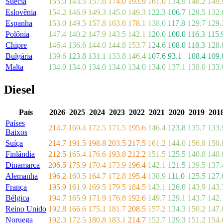
Suécia
155.0
143.5
157.6
174.0
193.9
161.0
134.9
148.2
149.
Eslovênia
154.2
146.9
149.3
145.0
149.3
122.3
106.7
128.5
132.
Espanha
153.0
149.5
157.8
163.6
178.1
138.0
117.8
129.7
129.
Polônia
147.4
140.2
147.9
143.5
142.1
120.0
100.0
116.3
115.
Chipre
146.4
136.6
144.0
144.8
153.7
124.6
108.0
118.3
128.
Bulgária
139.6
123.8
131.1
133.8
146.4
107.6
93.1
108.4
109.
Malta
134.0
134.0
134.0
134.0
134.0
134.0
137.1
138.0
133.
Diesel
País
2026
2025
2024
2023
2022
2021
2020
2019
201
Países
214.7
169.4
172.5
171.5
195.6
146.4
123.8
135.7
133.
Baixos
Suíça
214.7
191.5
198.8
203.5
217.5
161.2
144.0
156.8
150.
Finlândia
212.5
165.4
176.6
193.8
212.2
151.5
125.5
140.8
140.
Dinamarca
206.5
175.9
170.4
173.9
196.4
142.1
121.5
139.5
137.
Alemanha
196.2
160.5
164.7
172.8
195.4
138.9
111.0
125.5
127.
França
195.9
161.9
169.5
179.5
184.5
143.1
126.0
143.9
143.
Bélgica
194.7
165.9
171.9
176.8
192.6
149.7
129.1
143.7
142.
Reino Unido
192.8
166.6
175.1
181.7
208.5
157.2
134.3
150.2
147.
Noruega
192.3
172.5
180.8
183.1
214.7
152.7
129.3
151.2
154.