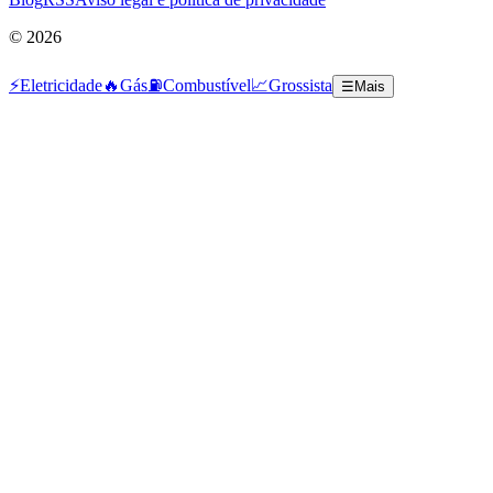
©
2026
⚡
Eletricidade
🔥
Gás
⛽
Combustível
📈
Grossista
☰
Mais