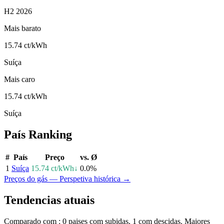
H2 2026
Mais barato
15.74 ct/kWh
Suíça
Mais caro
15.74 ct/kWh
Suíça
País
Ranking
#
País
Preço
vs. Ø
1
Suíça
15.74 ct/kWh
↓
0.0%
Preços do gás — Perspetiva histórica
→
Tendencias atuais
Comparado com : 0 paises com subidas, 1 com descidas. Maiores