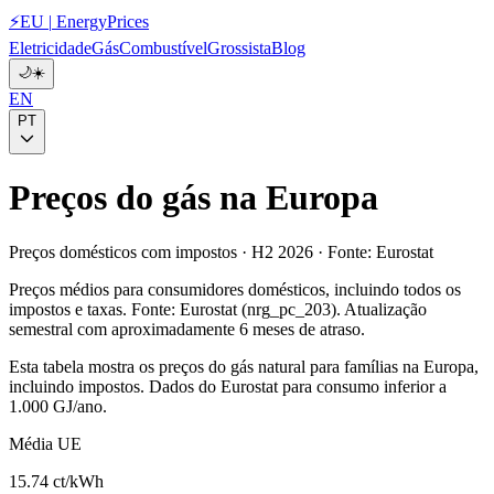
⚡
EU
|
EnergyPrices
Eletricidade
Gás
Combustível
Grossista
Blog
🌙
☀️
EN
PT
Preços do gás na Europa
Preços domésticos com impostos · H2 2026 · Fonte: Eurostat
Preços médios para consumidores domésticos, incluindo todos os
impostos e taxas. Fonte: Eurostat (nrg_pc_203). Atualização
semestral com aproximadamente 6 meses de atraso.
Esta tabela mostra os preços do gás natural para famílias na Europa,
incluindo impostos. Dados do Eurostat para consumo inferior a
1.000 GJ/ano.
Média UE
15.74 ct/kWh