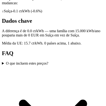
mudancas:
↓
Suíça
-0.1
ct/kWh (
-0.6
%)
Dados chave
A diferença é de 0.0 ct/kWh — uma família com 15.000 kWh/ano
pouparia mais de 0 EUR em Suíça em vez de Suíça.
Média da UE: 15.7 ct/kWh. 0 países acima, 1 abaixo.
FAQ
O que incluem estes preços?