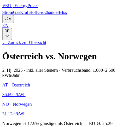
⚡
EU
|
EnergyPrices
Strom
Gas
Kraftstoff
Großhandel
Blog
🌙
☀️
EN
DE
← Zurück zur Übersicht
Österreich
vs.
Norwegen
2. Hj. 2025
·
inkl. aller Steuern
·
Verbrauchsband: 1.000–2.500
kWh/Jahr
AT
·
Österreich
36.69
ct/kWh
NO
·
Norwegen
31.12
ct/kWh
Norwegen
ist
17.9
%
günstiger als
Österreich
—
EU-Ø:
25.29