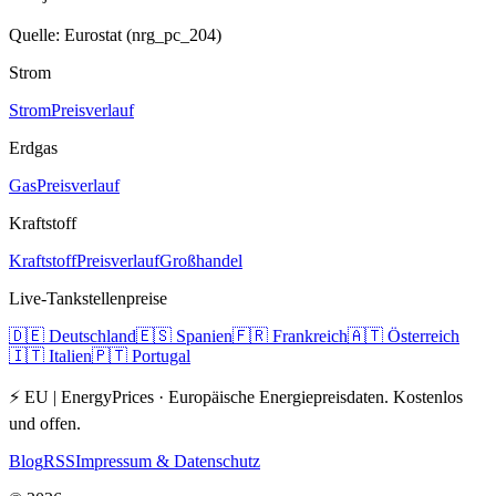
Quelle: Eurostat (nrg_pc_204)
Strom
Strom
Preisverlauf
Erdgas
Gas
Preisverlauf
Kraftstoff
Kraftstoff
Preisverlauf
Großhandel
Live-Tankstellenpreise
🇩🇪
Deutschland
🇪🇸
Spanien
🇫🇷
Frankreich
🇦🇹
Österreich
🇮🇹
Italien
🇵🇹
Portugal
⚡ EU | EnergyPrices ·
Europäische Energiepreisdaten. Kostenlos
und offen.
Blog
RSS
Impressum & Datenschutz