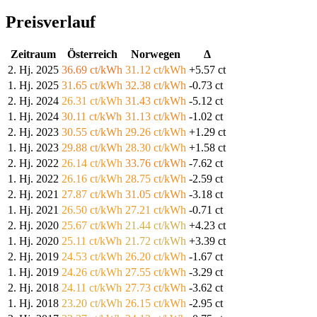
Preisverlauf
Zeitraum
Österreich
Norwegen
Δ
2. Hj. 2025
36.69 ct/kWh
31.12 ct/kWh
+5.57 ct
1. Hj. 2025
31.65 ct/kWh
32.38 ct/kWh
-0.73 ct
2. Hj. 2024
26.31 ct/kWh
31.43 ct/kWh
-5.12 ct
1. Hj. 2024
30.11 ct/kWh
31.13 ct/kWh
-1.02 ct
2. Hj. 2023
30.55 ct/kWh
29.26 ct/kWh
+1.29 ct
1. Hj. 2023
29.88 ct/kWh
28.30 ct/kWh
+1.58 ct
2. Hj. 2022
26.14 ct/kWh
33.76 ct/kWh
-7.62 ct
1. Hj. 2022
26.16 ct/kWh
28.75 ct/kWh
-2.59 ct
2. Hj. 2021
27.87 ct/kWh
31.05 ct/kWh
-3.18 ct
1. Hj. 2021
26.50 ct/kWh
27.21 ct/kWh
-0.71 ct
2. Hj. 2020
25.67 ct/kWh
21.44 ct/kWh
+4.23 ct
1. Hj. 2020
25.11 ct/kWh
21.72 ct/kWh
+3.39 ct
2. Hj. 2019
24.53 ct/kWh
26.20 ct/kWh
-1.67 ct
1. Hj. 2019
24.26 ct/kWh
27.55 ct/kWh
-3.29 ct
2. Hj. 2018
24.11 ct/kWh
27.73 ct/kWh
-3.62 ct
1. Hj. 2018
23.20 ct/kWh
26.15 ct/kWh
-2.95 ct