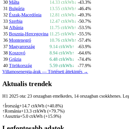
30
Málta
14.33 ct/kWh
↓
-43.3%
31
Bulgária
13.55 ct/kWh
↑
-46.4%
32
Észak-Macedónia
12.81 ct/kWh
↓
-49.3%
33
Szerbia
12.47 ct/kWh
↓
-50.7%
34
Albánia
11.75 ct/kWh
↑
-53.5%
35
Bosznia-Hercegovina
11.25 ct/kWh
↑
-55.5%
36
Montenegró
10.76 ct/kWh
↑
-57.4%
37
Magyarország
9.14 ct/kWh
↑
-63.9%
38
Koszovó
8.94 ct/kWh
↑
-64.6%
39
Grúzia
6.48 ct/kWh
↓
-74.4%
40
Törökország
5.59 ct/kWh
↓
-77.9%
Villamosenergia-árak — Történeti áttekintés
→
Aktualis trendek
H1 2025 ota: 23 orszagban emelkedes, 14 orszagban csokkhenes. Le
↑
Írország
+
14.7
ct/kWh (
+
40.8
%)
↑
Románia
+
13.3
ct/kWh (
+
79.7
%)
↑
Ausztria
+
5.0
ct/kWh (
+
15.9
%)
Legfontosabb adatok