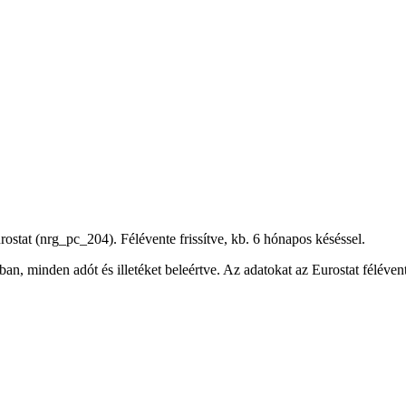
urostat (nrg_pc_204). Félévente frissítve, kb. 6 hónapos késéssel.
ban, minden adót és illetéket beleértve. Az adatokat az Eurostat féléve