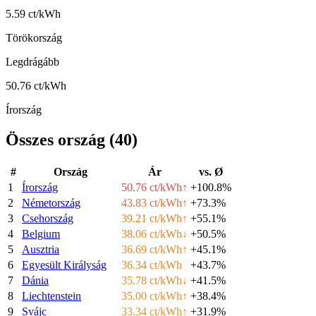
5.59 ct/kWh
Törökország
Legdrágább
50.76 ct/kWh
Írország
Összes ország
(
40
)
#
Ország
Ár
vs. Ø
1
Írország
50.76 ct/kWh
↑
+100.8%
2
Németország
43.83 ct/kWh
↑
+73.3%
3
Csehország
39.21 ct/kWh
↑
+55.1%
4
Belgium
38.06 ct/kWh
↓
+50.5%
5
Ausztria
36.69 ct/kWh
↑
+45.1%
6
Egyesült Királyság
36.34 ct/kWh
+43.7%
7
Dánia
35.78 ct/kWh
↓
+41.5%
8
Liechtenstein
35.00 ct/kWh
↑
+38.4%
9
Svájc
33.34 ct/kWh
↑
+31.9%