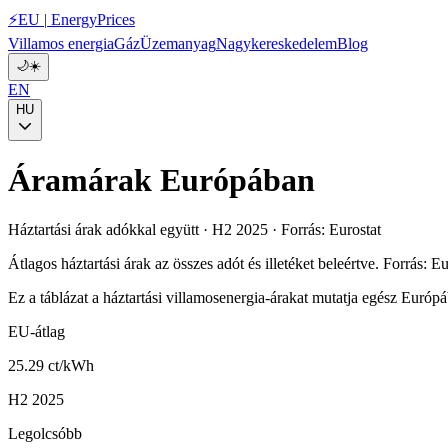
⚡
EU
|
EnergyPrices
Villamos energia
Gáz
Üzemanyag
Nagykereskedelem
Blog
🌙
☀️
EN
HU
Áramárak Európában
Háztartási árak adókkal együtt · H2 2025 · Forrás: Eurostat
Átlagos háztartási árak az összes adót és illetéket beleértve. Forrás: E
Ez a táblázat a háztartási villamosenergia-árakat mutatja egész Európá
EU-átlag
25.29 ct/kWh
H2 2025
Legolcsóbb