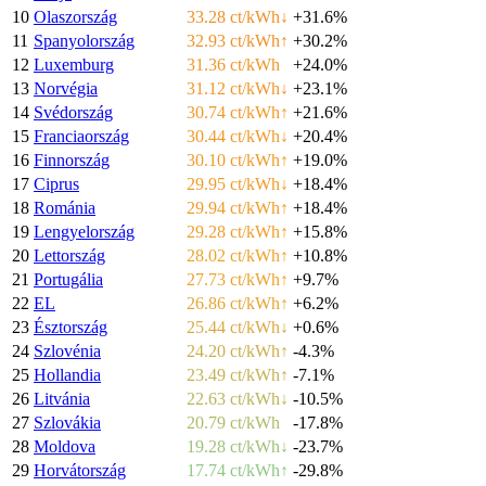
10
Olaszország
33.28 ct/kWh
↓
+31.6%
11
Spanyolország
32.93 ct/kWh
↑
+30.2%
12
Luxemburg
31.36 ct/kWh
+24.0%
13
Norvégia
31.12 ct/kWh
↓
+23.1%
14
Svédország
30.74 ct/kWh
↑
+21.6%
15
Franciaország
30.44 ct/kWh
↓
+20.4%
16
Finnország
30.10 ct/kWh
↑
+19.0%
17
Ciprus
29.95 ct/kWh
↓
+18.4%
18
Románia
29.94 ct/kWh
↑
+18.4%
19
Lengyelország
29.28 ct/kWh
↑
+15.8%
20
Lettország
28.02 ct/kWh
↑
+10.8%
21
Portugália
27.73 ct/kWh
↑
+9.7%
22
EL
26.86 ct/kWh
↑
+6.2%
23
Észtország
25.44 ct/kWh
↓
+0.6%
24
Szlovénia
24.20 ct/kWh
↑
-4.3%
25
Hollandia
23.49 ct/kWh
↑
-7.1%
26
Litvánia
22.63 ct/kWh
↓
-10.5%
27
Szlovákia
20.79 ct/kWh
-17.8%
28
Moldova
19.28 ct/kWh
↓
-23.7%
29
Horvátország
17.74 ct/kWh
↑
-29.8%